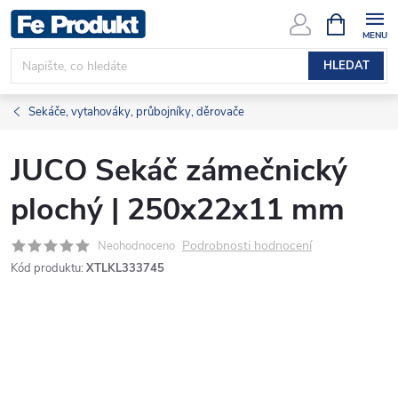
Přejít
NÁKUPNÍ
KOŠÍK
na
obsah
HLEDAT
Sekáče, vytahováky, průbojníky, děrovače
JUCO Sekáč zámečnický
plochý | 250x22x11 mm
Podrobnosti hodnocení
Neohodnoceno
Kód produktu:
XTLKL333745