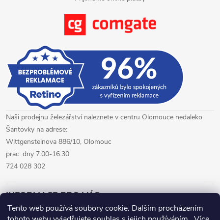
s
u
Naši prodejnu železářství naleznete v centru Olomouce nedaleko
Šantovky na adrese:
Wittgensteinova 886/10, Olomouc
prac. dny 7:00-16:30
724 028 302
INFORMACE PRO VÁS
Tento web používá soubory cookie. Dalším procházením
tohoto webu vyjadřujete souhlas s jejich používáním.. Více