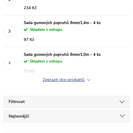
234 Kč
Sada gumových popruhů 8mm/1,4m - 4 ks
Skladem v eshopu
97 Kč
Sada gumových popruhů 8mm/1,0m - 4 ks
Skladem v eshopu
73 Kč
Zobrazit více produktů
Filtrovat
Ř
Nejlevnější
a
Nejdražší