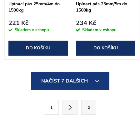
Upínací pás 25mm/4m do
Upínací pás 25mm/5m do
1500kg
1500kg
221 Kč
234 Kč
Skladem v eshopu
Skladem v eshopu
DO KOŠÍKU
DO KOŠÍKU
O
NAČÍST 7 DALŠÍCH
v
l
S
1
2
t
á
r
d
á
n