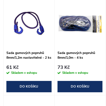
V
Nejprodávanější
z
ý
Abecedně
e
p
n
i
í
s
Sada gumových popruhů
Sada gumových popruhů
p
8mm/1,2m nastavitelné - 2 ks
8mm/1,0m - 4 ks
p
r
61 Kč
73 Kč
r
Skladem v eshopu
Skladem v eshopu
o
o
DO KOŠÍKU
DO KOŠÍKU
d
d
u