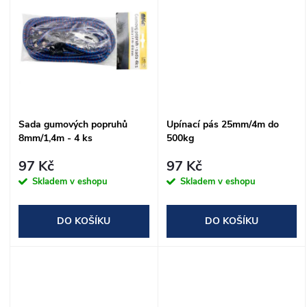
u
k
k
t
t
ů
ů
Sada gumových popruhů
Upínací pás 25mm/4m do
8mm/1,4m - 4 ks
500kg
97 Kč
97 Kč
Skladem v eshopu
Skladem v eshopu
DO KOŠÍKU
DO KOŠÍKU