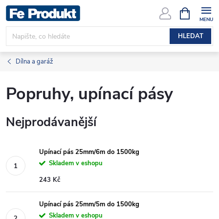
Přejít
NÁKUPNÍ
KOŠÍK
na
obsah
HLEDAT
Dílna a garáž
Popruhy, upínací pásy
Nejprodávanější
Upínací pás 25mm/6m do 1500kg
Skladem v eshopu
243 Kč
Upínací pás 25mm/5m do 1500kg
Skladem v eshopu