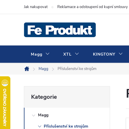
Přejít
Jak nakupovat
Reklamace a odstoupení od kupní smlouvy
na
obsah
Magg
XTL
KINGTONY
Magg
Příslušenství ke strojům
Domů
P
Přeskočit
Kategorie
kategorie
o
Magg
s
Příslušenství ke strojům