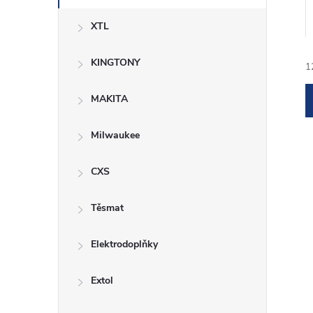
XTL
KINGTONY
1
MAKITA
Milwaukee
CXS
í
Těsmat
i
Elektrodoplňky
Extol