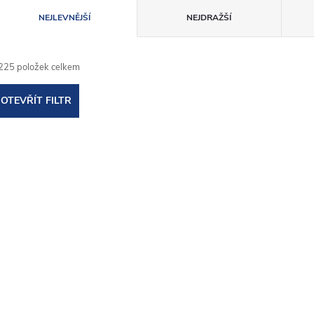
Ř
NEJLEVNĚJŠÍ
NEJDRAŽŠÍ
a
225
položek celkem
z
OTEVŘÍT FILTR
e
V
n
ý
p
p
r
s
o