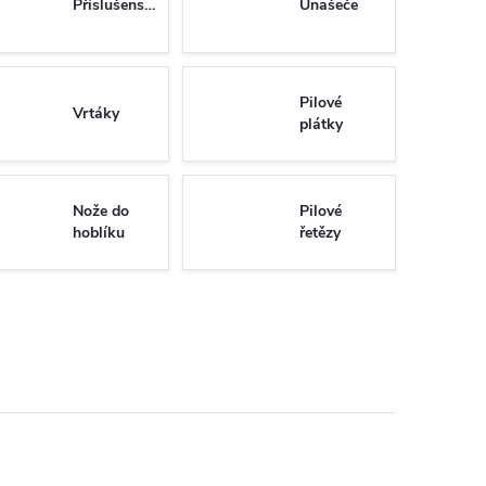
Příslušenství
Unašeče
Pilové
Vrtáky
plátky
Nože do
Pilové
hoblíku
řetězy