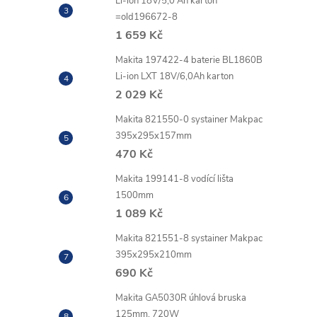
Li-ion 18V/5,0 Ah karton
=old196672-8
1 659 Kč
Makita 197422-4 baterie BL1860B
Li-ion LXT 18V/6,0Ah karton
2 029 Kč
Makita 821550-0 systainer Makpac
395x295x157mm
470 Kč
Makita 199141-8 vodící lišta
1500mm
1 089 Kč
Makita 821551-8 systainer Makpac
395x295x210mm
690 Kč
Makita GA5030R úhlová bruska
125mm, 720W