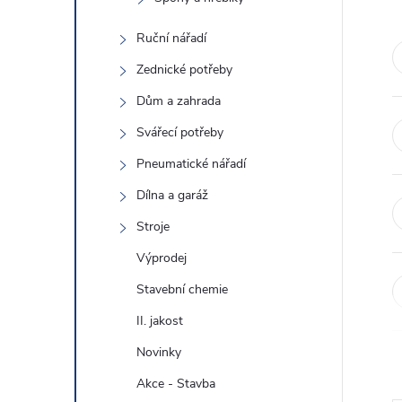
e
Ruční nářadí
l
Zednické potřeby
Dům a zahrada
Svářecí potřeby
Pneumatické nářadí
Dílna a garáž
Stroje
Výprodej
Stavební chemie
II. jakost
Novinky
Akce - Stavba