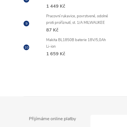
1 449 Kč
Pracovní rukavice, povrstvené, odolné
proti proříznutí, st. 1/A MILWAUKEE
87 Kč
Makita BL1850B baterie 18V/5,0Ah
l
Li-ion
1 659 Kč
Z
í
á
Přijímáme online platby