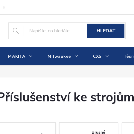
Obchodní podmínky
Podmínky ochrany osobních údajů
Dopra
HLEDAT
MAKITA
Milwaukee
CXS
Těs
Příslušenství ke strojů
Brusné