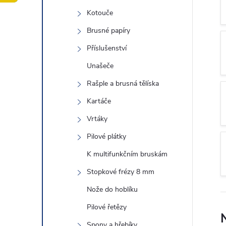
t
Kotouče
r
Brusné papíry
Příslušenství
a
Unašeče
n
Rašple a brusná tělíska
Kartáče
n
Vrtáky
í
Pilové plátky
K multifunkčním bruskám
p
Stopkové frézy 8 mm
a
Nože do hoblíku
n
Pilové řetězy
Spony a hřebíky