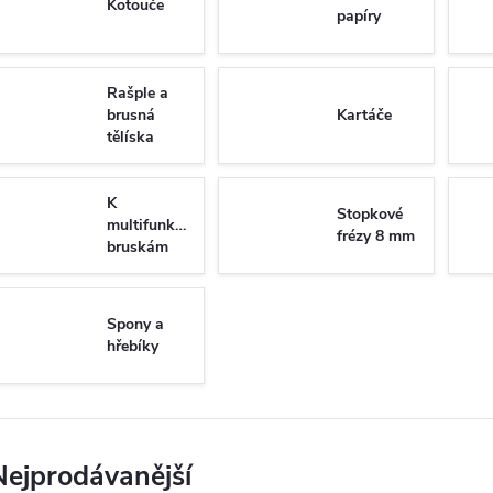
Kotouče
papíry
Rašple a
brusná
Kartáče
tělíska
K
Stopkové
multifunkčním
frézy 8 mm
bruskám
Spony a
hřebíky
Nejprodávanější