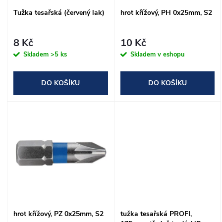
s
Tužka tesařská (červený lak)
hrot křížový, PH 0x25mm, S2
p
p
r
8 Kč
10 Kč
r
Skladem
>5 ks
Skladem v eshopu
o
o
DO KOŠÍKU
DO KOŠÍKU
d
d
u
u
k
k
t
t
ů
ů
hrot křížový, PZ 0x25mm, S2
tužka tesařská PROFI,