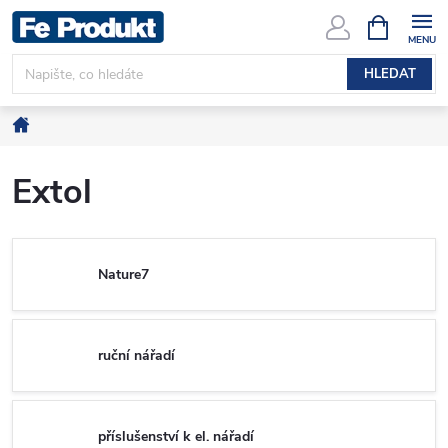
Přejít
NÁKUPNÍ
KOŠÍK
na
obsah
HLEDAT
Domů
Extol
Nature7
ruční nářadí
příslušenství k el. nářadí