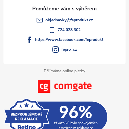
v
a
k
t
objednavky
@
feprodukt.cz
y
í
724 028 302
v
https://www.facebook.com/feprodukt
ý
fepro_cz
p
i
Přijímáme online platby
s
u