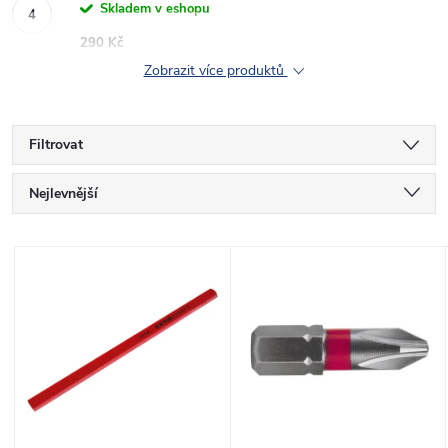
Skladem v eshopu
290 Kč
Zobrazit více produktů
Filtrovat
Ř
Nejlevnější
a
Nejdražší
V
Nejprodávanější
z
ý
Abecedně
e
p
n
i
í