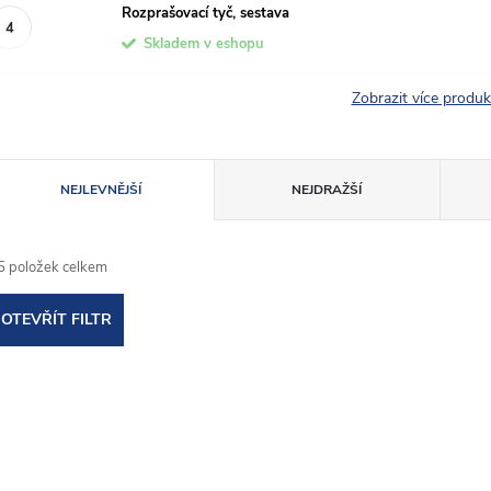
Rozprašovací tyč, sestava
Skladem v eshopu
Zobrazit více produ
Ř
NEJLEVNĚJŠÍ
NEJDRAŽŠÍ
a
5
položek celkem
z
OTEVŘÍT FILTR
e
V
n
ý