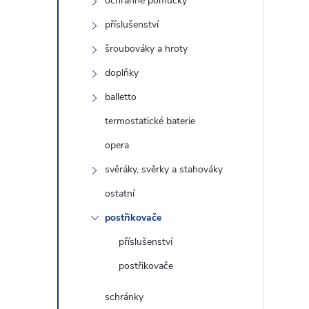
ochranné pomůcky
příslušenství
i
šroubováky a hroty
doplňky
balletto
termostatické baterie
opera
svěráky, svěrky a stahováky
ostatní
postřikovače
příslušenství
postřikovače
schránky