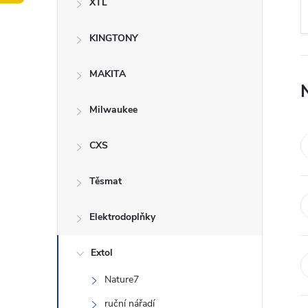
XTL
t
KINGTONY
r
a
MAKITA
n
Milwaukee
n
CXS
í
Těsmat
p
Elektrodoplňky
a
Extol
Nature7
n
ruční nářadí