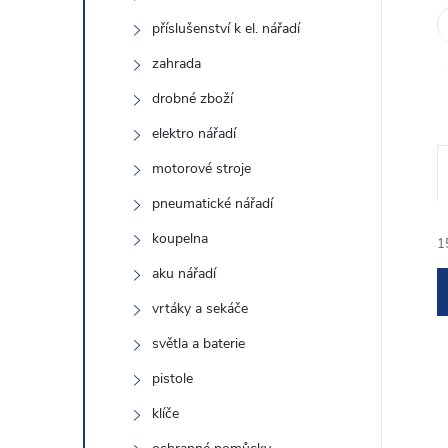
e
příslušenství k el. nářadí
l
zahrada
drobné zboží
elektro nářadí
motorové stroje
pneumatické nářadí
koupelna
1
aku nářadí
vrtáky a sekáče
světla a baterie
pistole
í
klíče