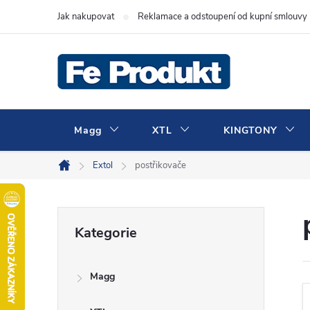
Přejít
Jak nakupovat
Reklamace a odstoupení od kupní smlouvy
na
obsah
Magg
XTL
KINGTONY
Extol
postřikovače
Domů
P
Přeskočit
Kategorie
kategorie
o
Magg
s