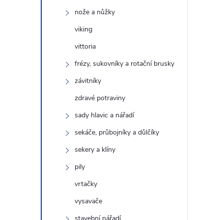
nože a nůžky
viking
vittoria
frézy, sukovníky a rotační brusky
závitníky
zdravé potraviny
sady hlavic a nářadí
sekáče, průbojníky a důlčíky
sekery a klíny
pily
vrtačky
vysavače
stavební nářadí