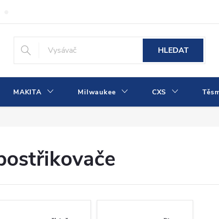
Obchodní podmínky
Podmínky ochrany osobních údajů
Dopra
HLEDAT
MAKITA
Milwaukee
CXS
Těs
postřikovače