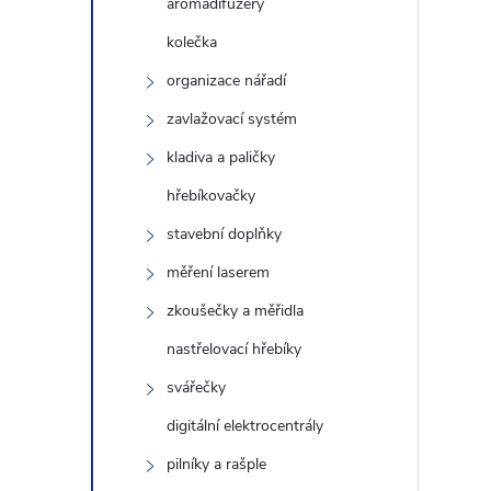
aromadifuzéry
kolečka
í
organizace nářadí
zavlažovací systém
r
kladiva a paličky
hřebíkovačky
stavební doplňky
měření laserem
zkoušečky a měřidla
nastřelovací hřebíky
svářečky
digitální elektrocentrály
i
pilníky a rašple