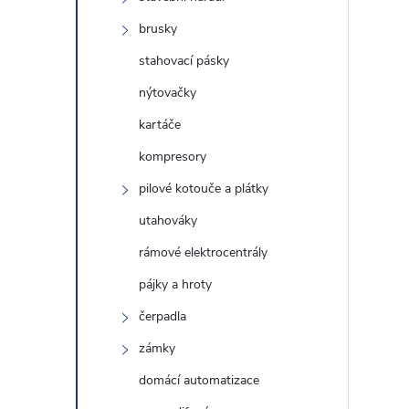
brusky
stahovací pásky
nýtovačky
kartáče
kompresory
pilové kotouče a plátky
utahováky
rámové elektrocentrály
l
pájky a hroty
čerpadla
zámky
domácí automatizace