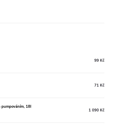
99 Kč
71 Kč
m pumpováním, 18l
1 090 Kč