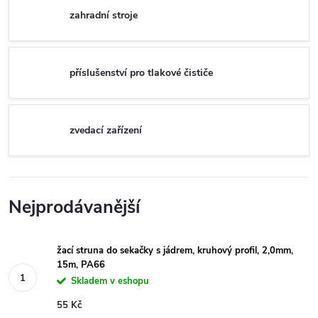
zahradní stroje
příslušenství pro tlakové čističe
zvedací zařízení
Nejprodávanější
žací struna do sekačky s jádrem, kruhový profil, 2,0mm,
15m, PA66
Skladem v eshopu
55 Kč