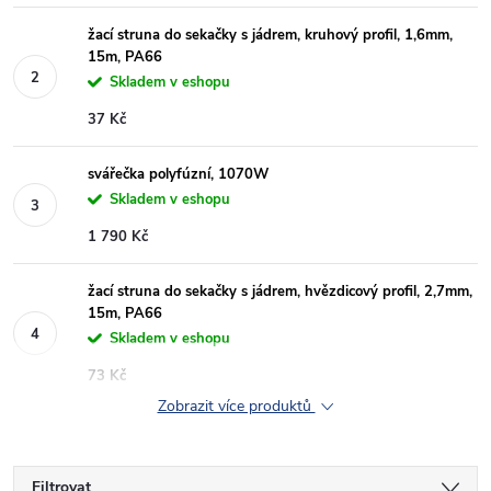
žací struna do sekačky s jádrem, kruhový profil, 1,6mm,
15m, PA66
Skladem v eshopu
37 Kč
svářečka polyfúzní, 1070W
Skladem v eshopu
1 790 Kč
žací struna do sekačky s jádrem, hvězdicový profil, 2,7mm,
15m, PA66
Skladem v eshopu
73 Kč
Zobrazit více produktů
Filtrovat