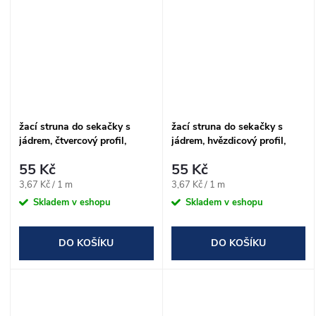
žací struna do sekačky s
žací struna do sekačky s
jádrem, čtvercový profil,
jádrem, hvězdicový profil,
2,0mm, 15m, PA66
2,0mm, 15m, PA66
55 Kč
55 Kč
Měrná
Měrná
3,67 Kč / 1 m
3,67 Kč / 1 m
cena:
cena:
Skladem v eshopu
Skladem v eshopu
DO KOŠÍKU
DO KOŠÍKU