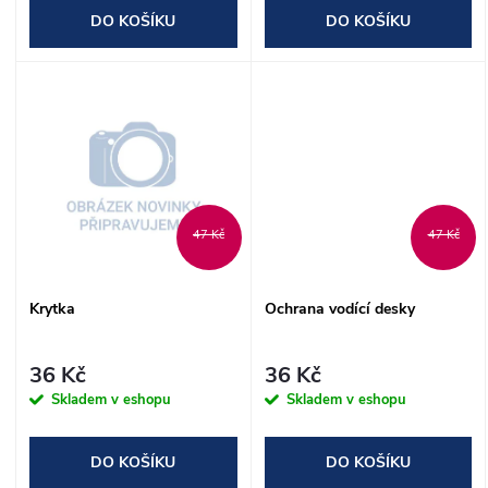
o
o
DO KOŠÍKU
DO KOŠÍKU
d
d
u
u
k
k
t
t
47 Kč
47 Kč
ů
ů
Krytka
Ochrana vodící desky
36 Kč
36 Kč
Skladem v eshopu
Skladem v eshopu
DO KOŠÍKU
DO KOŠÍKU