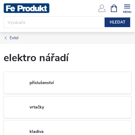
Přejít
NÁKUPNÍ
KOŠÍK
na
obsah
HLEDAT
Extol
elektro nářadí
příslušenství
vrtačky
kladiva