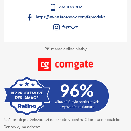
y
í
724 028 302
v
https://www.facebook.com/feprodukt
ý
fepro_cz
p
i
Přijímáme online platby
s
u
Naši prodejnu železářství naleznete v centru Olomouce nedaleko
Šantovky na adrese: