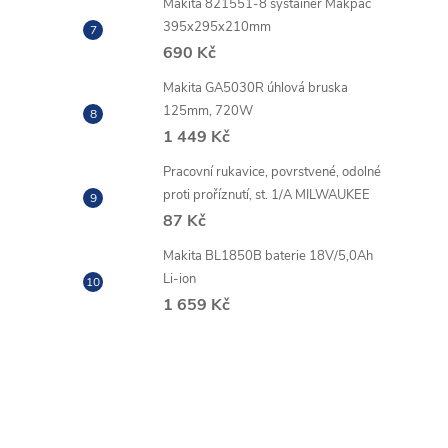
Makita 821551-8 systainer Makpac
395x295x210mm
690 Kč
í
Makita GA5030R úhlová bruska
125mm, 720W
1 449 Kč
r
Pracovní rukavice, povrstvené, odolné
proti proříznutí, st. 1/A MILWAUKEE
87 Kč
Makita BL1850B baterie 18V/5,0Ah
Li-ion
1 659 Kč
i