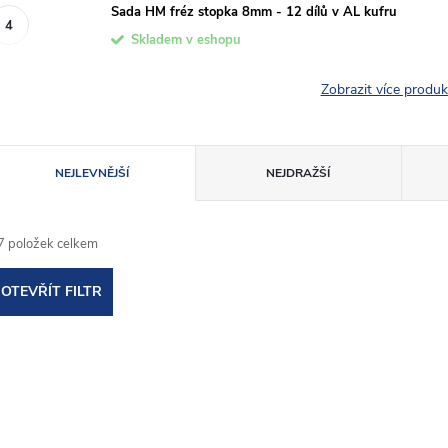
Sada HM fréz stopka 8mm - 12 dílů v AL kufru
Skladem v eshopu
Zobrazit více produ
Ř
NEJLEVNĚJŠÍ
NEJDRAŽŠÍ
a
7
položek celkem
z
OTEVŘÍT FILTR
e
V
n
ý