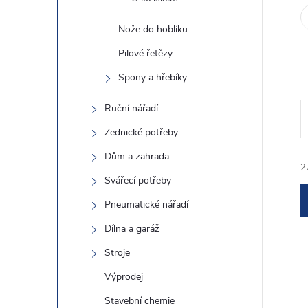
e
Nože do hoblíku
l
Pilové řetězy
Spony a hřebíky
Ruční nářadí
Zednické potřeby
Dům a zahrada
2
Svářecí potřeby
Pneumatické nářadí
Dílna a garáž
Stroje
í
Výprodej
Stavební chemie