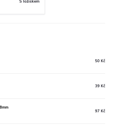
S ložiskem
50 Kč
39 Kč
S=8mm
97 Kč