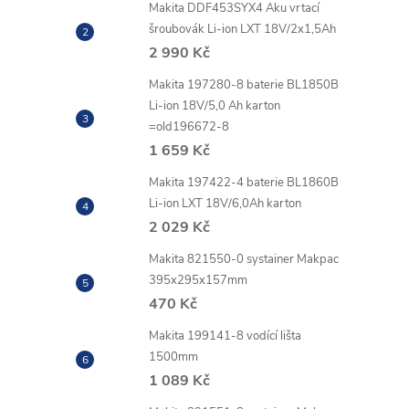
Makita DDF453SYX4 Aku vrtací
šroubovák Li-ion LXT 18V/2x1,5Ah
2 990 Kč
Makita 197280-8 baterie BL1850B
Li-ion 18V/5,0 Ah karton
=old196672-8
1 659 Kč
Makita 197422-4 baterie BL1860B
Li-ion LXT 18V/6,0Ah karton
2 029 Kč
Makita 821550-0 systainer Makpac
l
395x295x157mm
470 Kč
Makita 199141-8 vodící lišta
1500mm
1 089 Kč