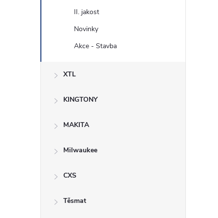
II. jakost
i
Novinky
Akce - Stavba
XTL
KINGTONY
MAKITA
Milwaukee
CXS
Těsmat