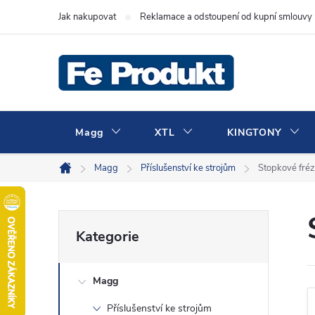
Přejít
Jak nakupovat
Reklamace a odstoupení od kupní smlouvy
na
obsah
Magg
XTL
KINGTONY
Magg
Příslušenství ke strojům
Stopkové fré
Domů
P
Přeskočit
Kategorie
kategorie
o
Magg
s
Příslušenství ke strojům