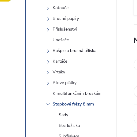
t
Kotouče
r
Brusné papíry
Příslušenství
a
Unašeče
n
Rašple a brusná tělíska
Kartáče
n
Vrtáky
í
Pilové plátky
K multifunkčním bruskám
p
Stopkové frézy 8 mm
a
Sady
n
Bez ložiska
S ložiskem