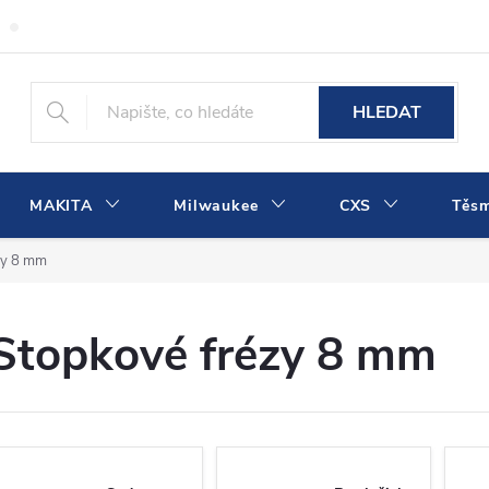
Obchodní podmínky
Podmínky ochrany osobních údajů
Dopra
HLEDAT
MAKITA
Milwaukee
CXS
Těs
zy 8 mm
Stopkové frézy 8 mm