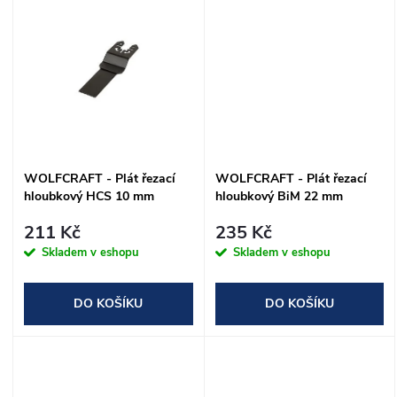
u
u
k
k
t
t
ů
ů
WOLFCRAFT - Plát řezací
WOLFCRAFT - Plát řezací
hloubkový HCS 10 mm
hloubkový BiM 22 mm
211 Kč
235 Kč
Skladem v eshopu
Skladem v eshopu
DO KOŠÍKU
DO KOŠÍKU