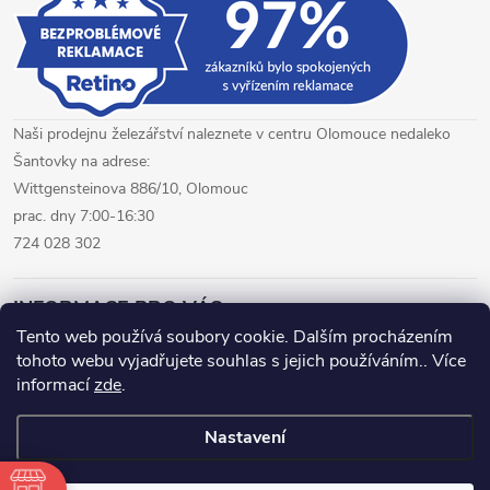
i
s
u
Naši prodejnu železářství naleznete v centru Olomouce nedaleko
Šantovky na adrese:
Wittgensteinova 886/10, Olomouc
prac. dny 7:00-16:30
724 028 302
INFORMACE PRO VÁS
Tento web používá soubory cookie. Dalším procházením
tohoto webu vyjadřujete souhlas s jejich používáním.. Více
železářství Olomouc
CNC pálení plechů Olomouc
informací
zde
.
hutní materiál Olomouc
Nastavení
Copyright 2026
www.fepro.cz
. Všechna práva vyhrazena.