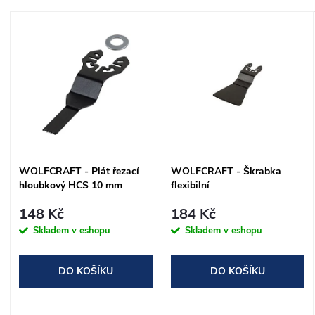
a
Nejdražší
V
Nejprodávanější
z
ý
Abecedně
e
p
n
i
í
s
WOLFCRAFT - Plát řezací
WOLFCRAFT - Škrabka
p
hloubkový HCS 10 mm
flexibilní
p
r
148 Kč
184 Kč
r
Skladem v eshopu
Skladem v eshopu
o
o
DO KOŠÍKU
DO KOŠÍKU
d
d