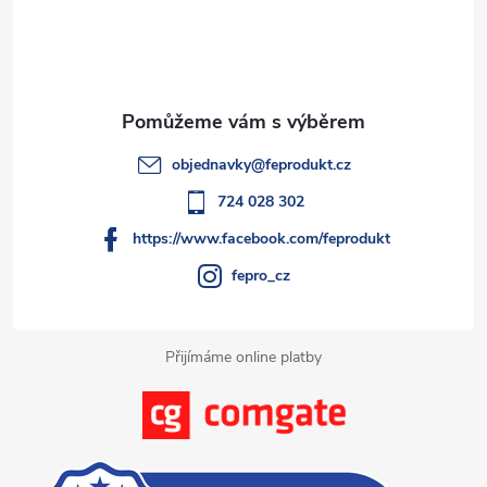
a
p
c
a
í
t
p
objednavky
@
feprodukt.cz
r
í
724 028 302
v
https://www.facebook.com/feprodukt
k
fepro_cz
y
Přijímáme online platby
v
ý
p