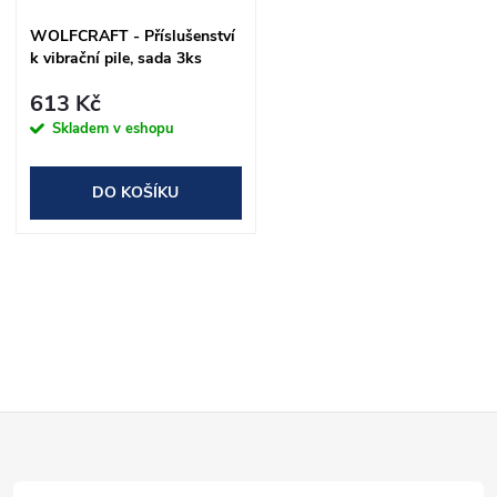
WOLFCRAFT - Příslušenství
k vibrační pile, sada 3ks
613 Kč
Skladem v eshopu
DO KOŠÍKU
O
v
l
Z
á
d
á