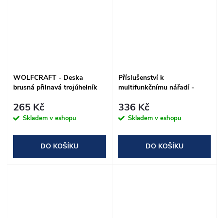
WOLFCRAFT - Deska
Příslušenství k
brusná přilnavá trojúhelník
multifunkčnímu nářadí -
95mm
rychloupínací
265 Kč
336 Kč
Skladem v eshopu
Skladem v eshopu
DO KOŠÍKU
DO KOŠÍKU