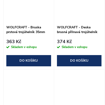
WOLFCRAFT - Bruska
WOLFCRAFT - Deska
prstová trojúhelník 35mm
brusná přilnavá trojúhelník
95mm
363 Kč
374 Kč
Skladem v eshopu
Skladem v eshopu
DO KOŠÍKU
DO KOŠÍKU