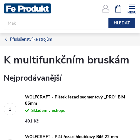
Přejít
NÁKUPNÍ
KOŠÍK
na
obsah
HLEDAT
Příslušenství ke strojům
K multifunkčním bruskám
Nejprodávanější
WOLFCRAFT - Plátek řezací segmentový „PRO“ BiM
85mm
Skladem v eshopu
401 Kč
WOLFCRAFT - Plát řezací hloubkový BiM 22 mm