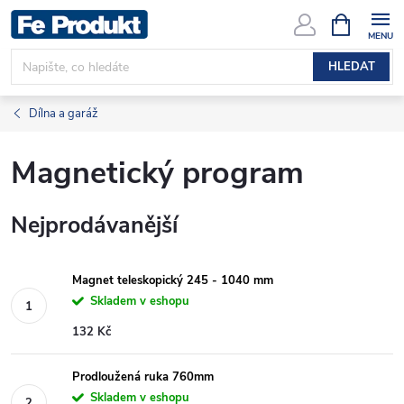
Přejít
NÁKUPNÍ
KOŠÍK
na
obsah
HLEDAT
Dílna a garáž
Magnetický program
Nejprodávanější
Magnet teleskopický 245 - 1040 mm
Skladem v eshopu
132 Kč
Prodloužená ruka 760mm
Skladem v eshopu