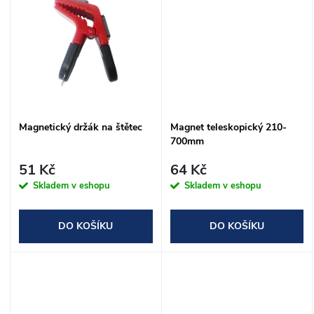
u
k
k
t
t
ů
ů
Magnetický držák na štětec
Magnet teleskopický 210-
700mm
51 Kč
64 Kč
Skladem v eshopu
Skladem v eshopu
DO KOŠÍKU
DO KOŠÍKU