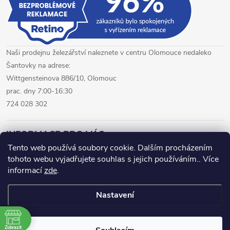
s
u
Naši prodejnu železářství naleznete v centru Olomouce nedaleko
Šantovky na adrese:
Wittgensteinova 886/10, Olomouc
prac. dny 7:00-16:30
724 028 302
INFORMACE PRO VÁS
Tento web používá soubory cookie. Dalším procházením
tohoto webu vyjadřujete souhlas s jejich používáním.. Více
železářství Olomouc
CNC pálení plechů Olomouc
informací
zde
.
hutní materiál Olomouc
Nastavení
Copyright 2026
www.fepro.cz
. Všechna práva vyhrazena.
Zobrazit