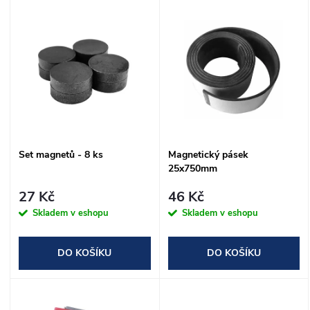
V
Nejprodávanější
z
ý
Abecedně
e
p
n
i
í
s
Set magnetů - 8 ks
Magnetický pásek
p
25x750mm
p
r
27 Kč
46 Kč
r
Skladem v eshopu
Skladem v eshopu
o
o
DO KOŠÍKU
DO KOŠÍKU
d
d
u