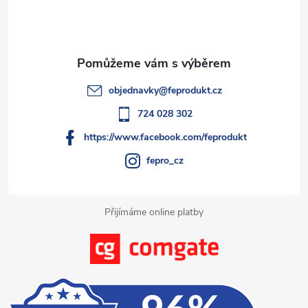
a
p
c
a
í
t
p
objednavky
@
feprodukt.cz
r
í
724 028 302
v
https://www.facebook.com/feprodukt
k
fepro_cz
y
Přijímáme online platby
v
ý
p
i