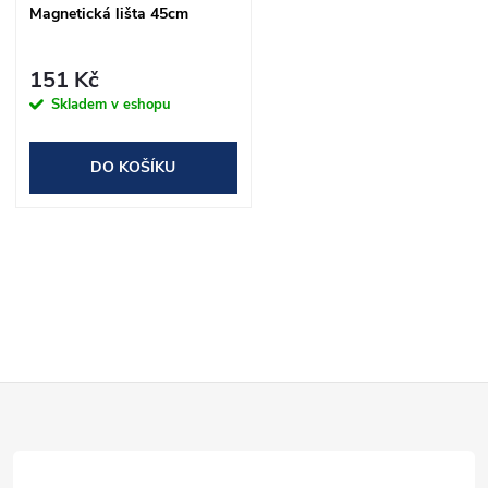
Magnetická lišta 45cm
151 Kč
Skladem v eshopu
DO KOŠÍKU
O
v
l
Z
á
d
á