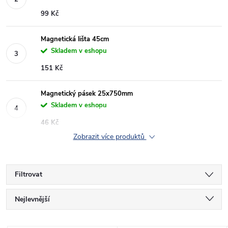
99 Kč
Magnetická lišta 45cm
Skladem v eshopu
151 Kč
Magnetický pásek 25x750mm
Skladem v eshopu
46 Kč
Zobrazit více produktů
Filtrovat
Ř
Nejlevnější
a
Nejdražší