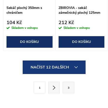
Sekáč plochý 350mm s
ZBIROVIA - sekáč
chráničem
zámečnický plochý 125mm
104 Kč
212 Kč
Skladem v eshopu
Skladem v eshopu
DO KOŠÍKU
DO KOŠÍKU
O
NAČÍST 12 DALŠÍCH
v
l
S
1
3
t
á
r
d
á