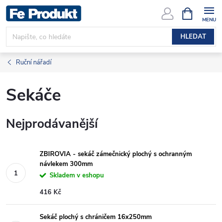
Přejít
NÁKUPNÍ
KOŠÍK
na
obsah
HLEDAT
Ruční nářadí
Sekáče
Nejprodávanější
ZBIROVIA - sekáč zámečnický plochý s ochranným
návlekem 300mm
Skladem v eshopu
416 Kč
Sekáč plochý s chráničem 16x250mm