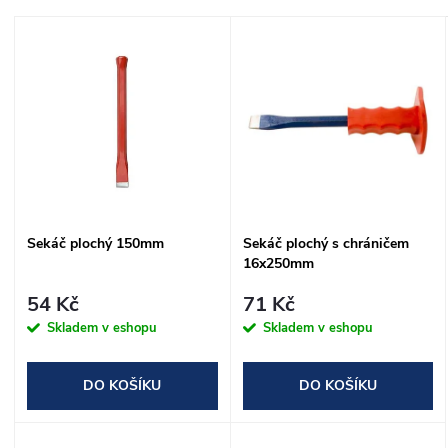
a
Nejdražší
V
Nejprodávanější
z
ý
Abecedně
e
p
n
i
í
s
Sekáč plochý 150mm
Sekáč plochý s chráničem
p
16x250mm
p
r
54 Kč
71 Kč
r
Skladem v eshopu
Skladem v eshopu
o
o
DO KOŠÍKU
DO KOŠÍKU
d
d