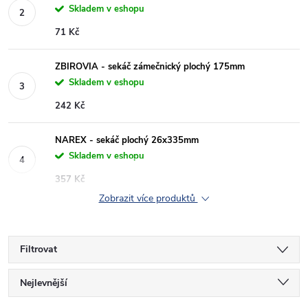
Skladem v eshopu
71 Kč
ZBIROVIA - sekáč zámečnický plochý 175mm
Skladem v eshopu
242 Kč
NAREX - sekáč plochý 26x335mm
Skladem v eshopu
357 Kč
Zobrazit více produktů
Filtrovat
Ř
Nejlevnější