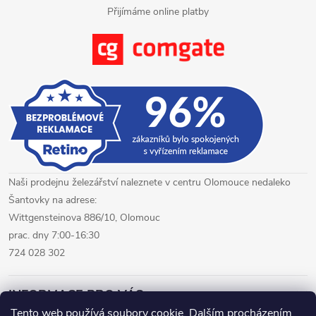
i
Přijímáme online platby
s
u
Naši prodejnu železářství naleznete v centru Olomouce nedaleko
Šantovky na adrese:
Wittgensteinova 886/10, Olomouc
prac. dny 7:00-16:30
724 028 302
INFORMACE PRO VÁS
Tento web používá soubory cookie. Dalším procházením