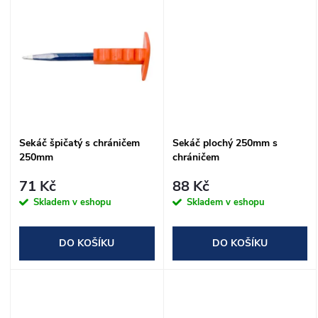
u
u
k
k
t
t
ů
ů
Sekáč špičatý s chráničem
Sekáč plochý 250mm s
250mm
chráničem
71 Kč
88 Kč
Skladem v eshopu
Skladem v eshopu
DO KOŠÍKU
DO KOŠÍKU