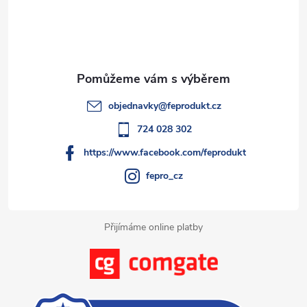
p
n
p
r
í
v
a
k
t
objednavky
@
feprodukt.cz
y
í
724 028 302
v
https://www.facebook.com/feprodukt
ý
fepro_cz
p
i
Přijímáme online platby
s
u