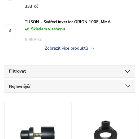
333 Kč
TUSON - Svářecí invertor ORION 100E, MMA
Skladem v eshopu
5 989 Kč
Zobrazit více produktů
Filtrovat
Ř
Nejlevnější
a
Nejdražší
V
Nejprodávanější
z
ý
Abecedně
e