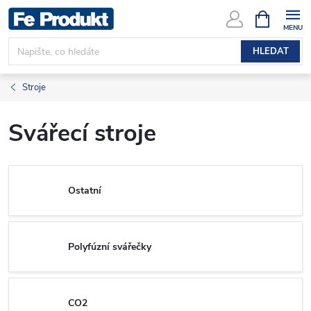
Přejít
NÁKUPNÍ
KOŠÍK
na
obsah
HLEDAT
Stroje
Svářecí stroje
Ostatní
Polyfúzní svářečky
CO2