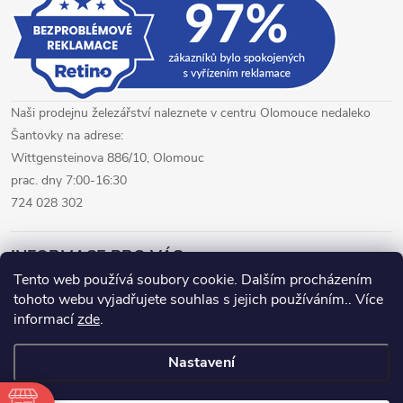
Naši prodejnu železářství naleznete v centru Olomouce nedaleko
Šantovky na adrese:
Wittgensteinova 886/10, Olomouc
prac. dny 7:00-16:30
724 028 302
INFORMACE PRO VÁS
Tento web používá soubory cookie. Dalším procházením
tohoto webu vyjadřujete souhlas s jejich používáním.. Více
železářství Olomouc
CNC pálení plechů Olomouc
informací
zde
.
hutní materiál Olomouc
Nastavení
Copyright 2026
www.fepro.cz
. Všechna práva vyhrazena.