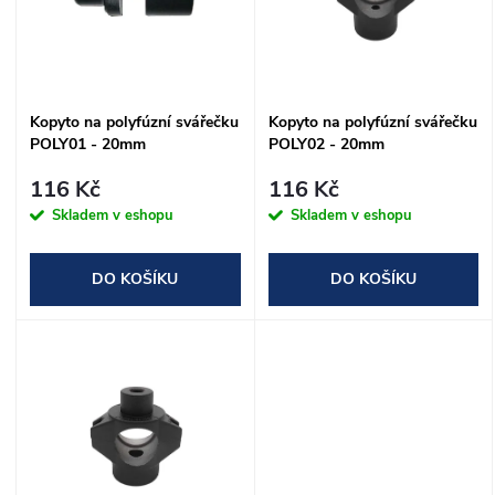
p
n
i
í
s
Kopyto na polyfúzní svářečku
Kopyto na polyfúzní svářečku
p
POLY01 - 20mm
POLY02 - 20mm
p
r
116 Kč
116 Kč
r
Skladem v eshopu
Skladem v eshopu
o
o
DO KOŠÍKU
DO KOŠÍKU
d
d
u
u
k
k
t