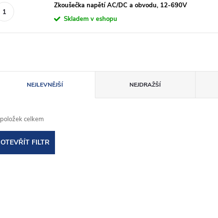
Zkoušečka napětí AC/DC a obvodu, 12-690V
Skladem v eshopu
Ř
NEJLEVNĚJŠÍ
NEJDRAŽŠÍ
a
položek celkem
z
OTEVŘÍT FILTR
e
V
n
ý