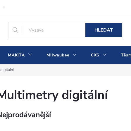
Obchodní podmínky
Podmínky ochrany osobních údajů
Dopra
HLEDAT
MAKITA
Milwaukee
CXS
Těs
digitální
Multimetry digitální
Nejprodávanější