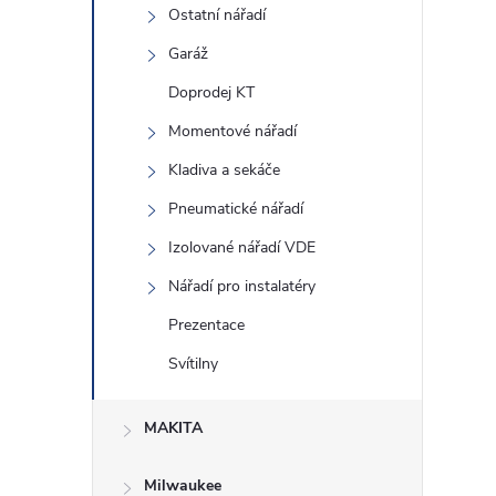
l
Ostatní nářadí
Garáž
Doprodej KT
Momentové nářadí
Kladiva a sekáče
Pneumatické nářadí
í
Izolované nářadí VDE
Nářadí pro instalatéry
r
Prezentace
Svítilny
MAKITA
Milwaukee