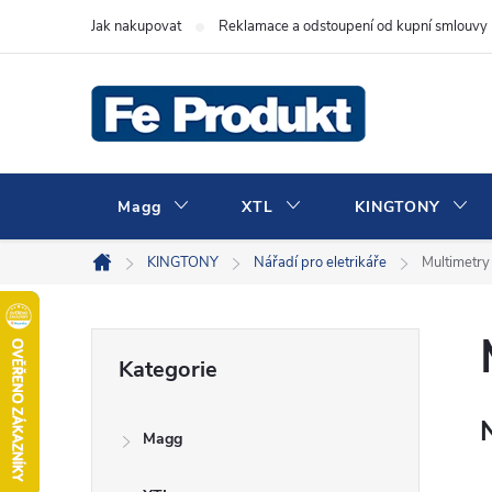
Přejít
Jak nakupovat
Reklamace a odstoupení od kupní smlouvy
na
obsah
Magg
XTL
KINGTONY
KINGTONY
Nářadí pro eletrikáře
Multimetry 
Domů
P
Přeskočit
Kategorie
kategorie
o
Magg
s