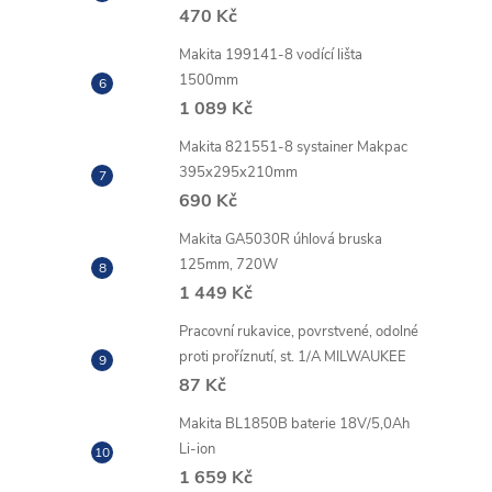
470 Kč
Makita 199141-8 vodící lišta
1500mm
1 089 Kč
Makita 821551-8 systainer Makpac
395x295x210mm
690 Kč
Makita GA5030R úhlová bruska
125mm, 720W
1 449 Kč
Pracovní rukavice, povrstvené, odolné
proti proříznutí, st. 1/A MILWAUKEE
87 Kč
Makita BL1850B baterie 18V/5,0Ah
Li-ion
1 659 Kč