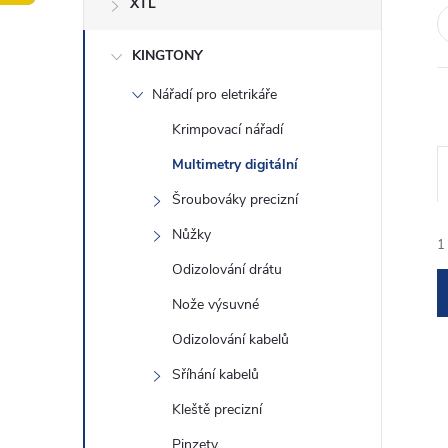
XTL
t
KINGTONY
r
Nářadí pro eletrikáře
a
Krimpovací nářadí
n
Multimetry digitální
Šroubováky precizní
n
Nůžky
1
í
Odizolování drátu
Nože výsuvné
p
Odizolování kabelů
a
Sříhání kabelů
í
n
Kleště precizní
Pinzety