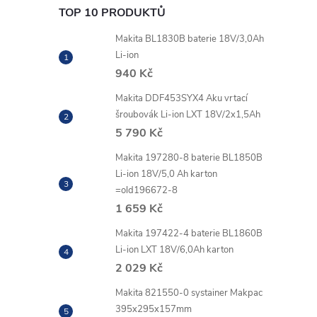
TOP 10 PRODUKTŮ
Makita BL1830B baterie 18V/3,0Ah
Li-ion
940 Kč
Makita DDF453SYX4 Aku vrtací
šroubovák Li-ion LXT 18V/2x1,5Ah
5 790 Kč
Makita 197280-8 baterie BL1850B
Li-ion 18V/5,0 Ah karton
=old196672-8
1 659 Kč
Makita 197422-4 baterie BL1860B
Li-ion LXT 18V/6,0Ah karton
2 029 Kč
Makita 821550-0 systainer Makpac
395x295x157mm