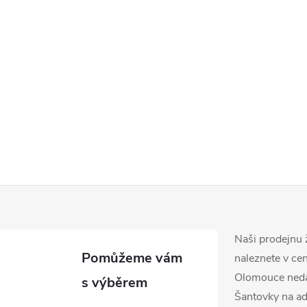
á
d
a
c
p
v
k
Naši prodejnu 
y
naleznete v ce
v
Olomouce ned
Šantovky na ad