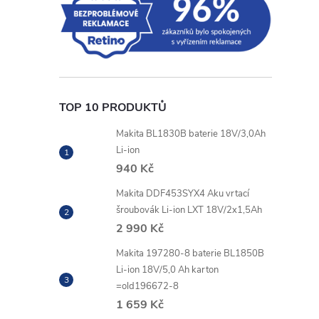
TOP 10 PRODUKTŮ
Makita BL1830B baterie 18V/3,0Ah
Li-ion
940 Kč
Makita DDF453SYX4 Aku vrtací
šroubovák Li-ion LXT 18V/2x1,5Ah
2 990 Kč
Makita 197280-8 baterie BL1850B
Li-ion 18V/5,0 Ah karton
=old196672-8
1 659 Kč