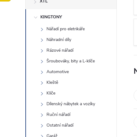
XTL
t
KINGTONY
r
Nářadí pro eletrikáře
a
Náhradní díly
n
Rázové nářadí
Šroubováky, bity a L-klíče
n
Automotive
í
Kleště
Klíče
p
Dílenský nábytek a vozíky
a
Ruční nářadí
n
Ostatní nářadí
Garáž