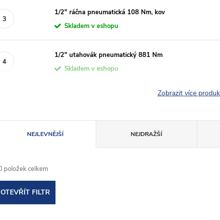
1/2" ráčna pneumatická 108 Nm, kov
Skladem v eshopu
1/2" utahovák pneumatický 881 Nm
Skladem v eshopu
Zobrazit více produ
Ř
NEJLEVNĚJŠÍ
NEJDRAŽŠÍ
a
0
položek celkem
z
OTEVŘÍT FILTR
e