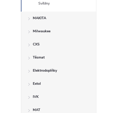
Svítilny
í
MAKITA
Milwaukee
i
CXS
Těsmat
Elektrodoplňky
Extol
IVK
MAT