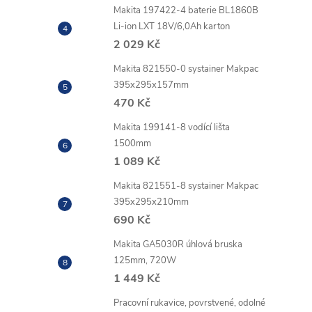
Makita 197422-4 baterie BL1860B
Li-ion LXT 18V/6,0Ah karton
2 029 Kč
Makita 821550-0 systainer Makpac
395x295x157mm
470 Kč
Makita 199141-8 vodící lišta
1500mm
1 089 Kč
Makita 821551-8 systainer Makpac
395x295x210mm
690 Kč
Makita GA5030R úhlová bruska
125mm, 720W
1 449 Kč
l
Pracovní rukavice, povrstvené, odolné