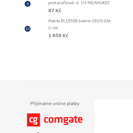
proti proříznutí, st. 1/A MILWAUKEE
87 Kč
Makita BL1850B baterie 18V/5,0Ah
Li-ion
1 659 Kč
í
r
Z
á
Přijímáme online platby
p
a