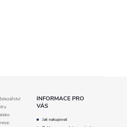
n
k
o
v
á
n
í
INFORMACE PRO
železářství
VÁS
ntru
aleko
Jak nakupovat
rese: