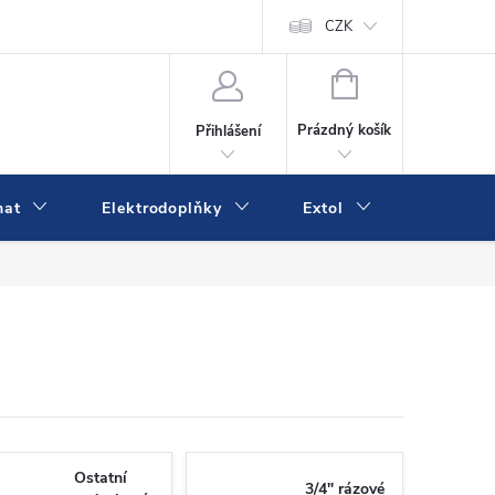
va a platba
Online platby Comgate
Kontakty
CZK
Kamenná prodejn
NÁKUPNÍ
KOŠÍK
Prázdný košík
Přihlášení
mat
Elektrodoplňky
Extol
IVK
Ostatní
3/4" rázové