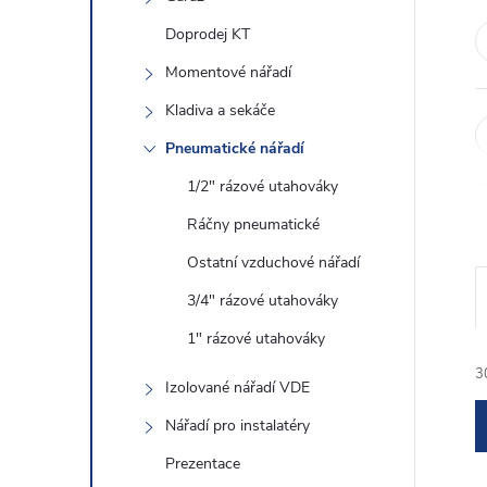
e
Doprodej KT
l
Momentové nářadí
Kladiva a sekáče
Pneumatické nářadí
1/2" rázové utahováky
Ráčny pneumatické
Ostatní vzduchové nářadí
3/4" rázové utahováky
1" rázové utahováky
3
Izolované nářadí VDE
Nářadí pro instalatéry
Prezentace