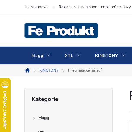
Přejít
Jak nakupovat
Reklamace a odstoupení od kupní smlouvy
na
obsah
Magg
XTL
KINGTONY
KINGTONY
Pneumatické nářadí
Domů
P
Přeskočit
Kategorie
kategorie
o
Magg
s