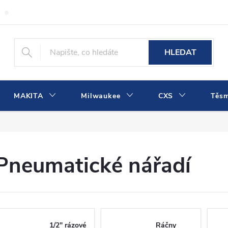
Obchodní podmínky
Podmínky ochrany osobních údajů
Dopra
HLEDAT
MAKITA
Milwaukee
CXS
Těs
Pneumatické nářadí
1/2" rázové
Ráčny