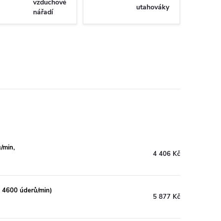
vzduchové
utahováky
nářadí
/min,
4 406 Kč
l, 4600 úderů/min)
5 877 Kč