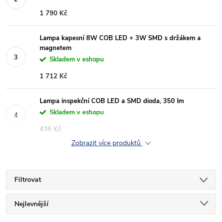
1 790 Kč
Lampa kapesní 8W COB LED + 3W SMD s držákem a
magnetem
Skladem v eshopu
1 712 Kč
Lampa inspekční COB LED a SMD dioda, 350 lm
Skladem v eshopu
436 Kč
Zobrazit více produktů
Filtrovat
Ř
Nejlevnější