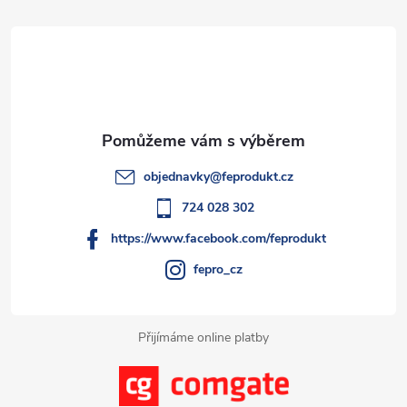
d
á
a
p
c
a
í
t
p
objednavky
@
feprodukt.cz
r
í
724 028 302
v
https://www.facebook.com/feprodukt
k
fepro_cz
y
Přijímáme online platby
v
ý