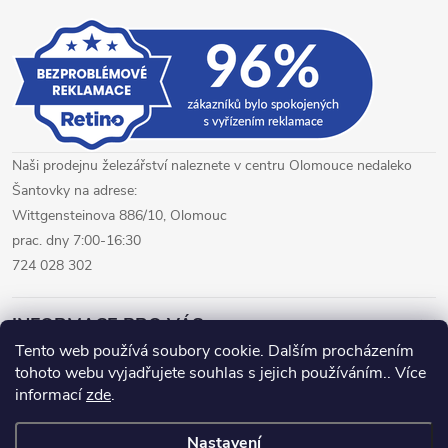
p
i
s
u
Naši prodejnu železářství naleznete v centru Olomouce nedaleko
Šantovky na adrese:
Wittgensteinova 886/10, Olomouc
prac. dny 7:00-16:30
724 028 302
INFORMACE PRO VÁS
Tento web používá soubory cookie. Dalším procházením
tohoto webu vyjadřujete souhlas s jejich používáním.. Více
železářství Olomouc
CNC pálení plechů Olomouc
informací
zde
.
hutní materiál Olomouc
Nastavení