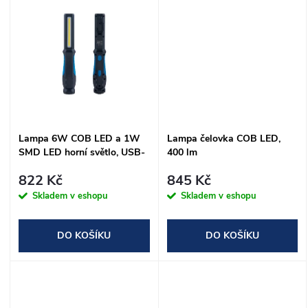
u
u
k
k
t
t
ů
ů
Lampa 6W COB LED a 1W
Lampa čelovka COB LED,
SMD LED horní světlo, USB-
400 lm
C
822 Kč
845 Kč
Skladem v eshopu
Skladem v eshopu
DO KOŠÍKU
DO KOŠÍKU