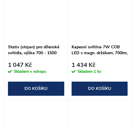
Stativ (stojan) pro dílenské
Kapesní svítilna 7W COB
svítidla, výška 700 - 1500
LED s magn. držákem, 700lm,
mm
USB-C, KING TONY
1 047 Kč
1 434 Kč
Skladem v eshopu
Skladem
1 ks
DO KOŠÍKU
DO KOŠÍKU