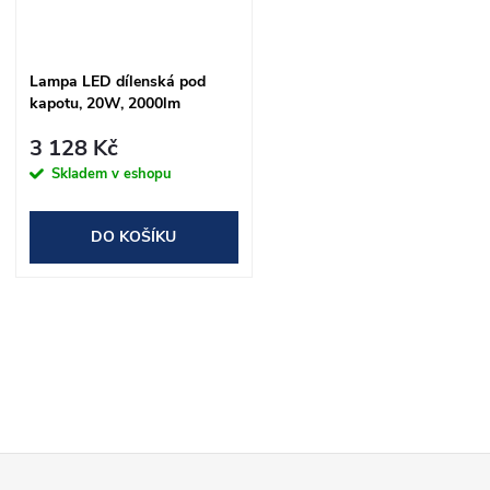
Lampa LED dílenská pod
kapotu, 20W, 2000lm
3 128 Kč
Skladem v eshopu
DO KOŠÍKU
O
v
l
Z
á