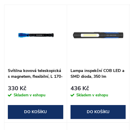
a
Nejdražší
V
Nejprodávanější
z
ý
Abecedně
e
p
n
i
í
s
Svítilna kovová teleskopická
Lampa inspekční COB LED a
p
s magnetem, flexibilní, L 170-
SMD dioda, 350 lm
p
560 mm
r
330 Kč
436 Kč
r
Skladem v eshopu
Skladem v eshopu
o
o
DO KOŠÍKU
DO KOŠÍKU
d
d