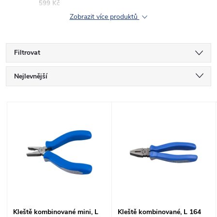
599 Kč
Zobrazit více produktů
Filtrovat
Ř
Nejlevnější
a
Nejdražší
V
Nejprodávanější
z
ý
Abecedně
e
p
n
i
í
s
Kleště kombinované mini, L
Kleště kombinované, L 164