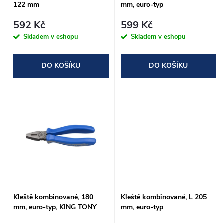
p
122 mm
mm, euro-typ
p
r
592 Kč
599 Kč
r
Skladem v eshopu
Skladem v eshopu
o
o
DO KOŠÍKU
DO KOŠÍKU
d
d
u
u
k
k
t
t
ů
ů
Kleště kombinované, 180
Kleště kombinované, L 205
mm, euro-typ, KING TONY
mm, euro-typ