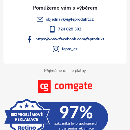
a
í
t
p
objednavky
@
feprodukt.cz
r
í
724 028 302
v
https://www.facebook.com/feprodukt
k
fepro_cz
y
Přijímáme online platby
v
ý
p
i
s