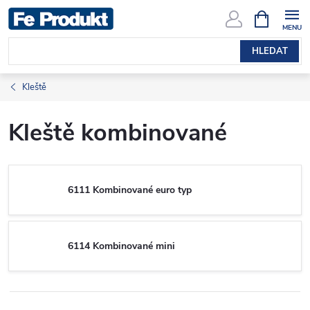
Přejít
NÁKUPNÍ
KOŠÍK
na
obsah
HLEDAT
Kleště
Kleště kombinované
6111 Kombinované euro typ
6114 Kombinované mini