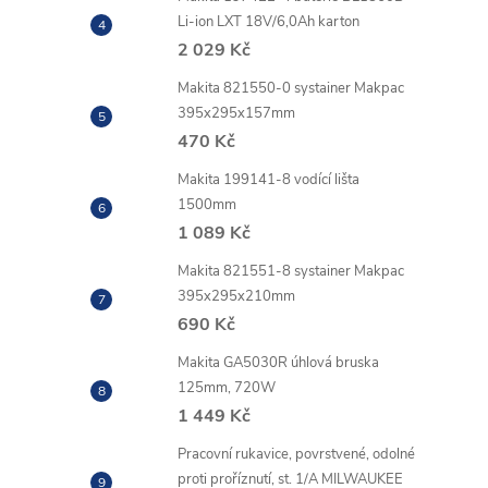
Li-ion LXT 18V/6,0Ah karton
2 029 Kč
Makita 821550-0 systainer Makpac
395x295x157mm
470 Kč
Makita 199141-8 vodící lišta
1500mm
1 089 Kč
Makita 821551-8 systainer Makpac
395x295x210mm
690 Kč
Makita GA5030R úhlová bruska
125mm, 720W
1 449 Kč
Pracovní rukavice, povrstvené, odolné
proti proříznutí, st. 1/A MILWAUKEE