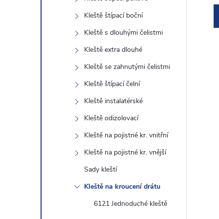
e
Kleště štípací boční
l
Kleště s dlouhými čelistmi
Kleště extra dlouhé
Kleště se zahnutými čelistmi
í
Kleště štípací čelní
Kleště instalatérské
i
Kleště odizolovací
Kleště na pojistné kr. vnitřní
Kleště na pojistné kr. vnější
Sady kleští
Kleště na kroucení drátu
6121 Jednoduché kleště