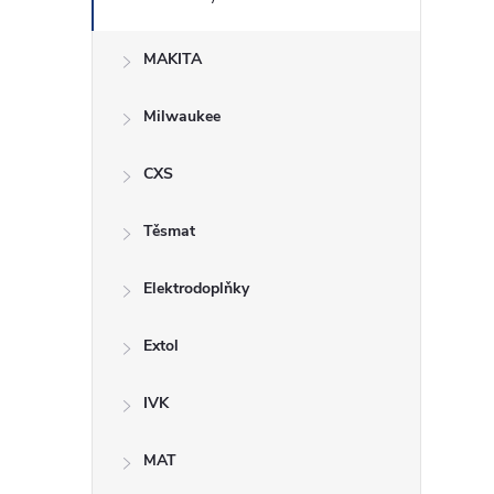
r
MAKITA
Milwaukee
CXS
Těsmat
Elektrodoplňky
i
Extol
IVK
MAT