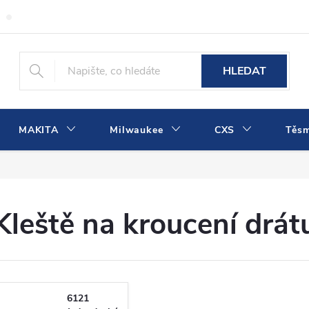
Obchodní podmínky
Podmínky ochrany osobních údajů
Dopra
HLEDAT
MAKITA
Milwaukee
CXS
Těs
Kleště na kroucení drát
6121