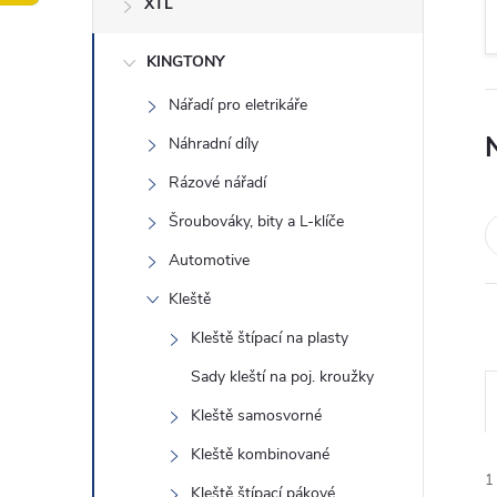
XTL
t
KINGTONY
r
Nářadí pro eletrikáře
a
Náhradní díly
n
Rázové nářadí
Šroubováky, bity a L-klíče
n
Automotive
í
Kleště
Kleště štípací na plasty
p
Sady kleští na poj. kroužky
a
Kleště samosvorné
n
Kleště kombinované
1
Kleště štípací pákové