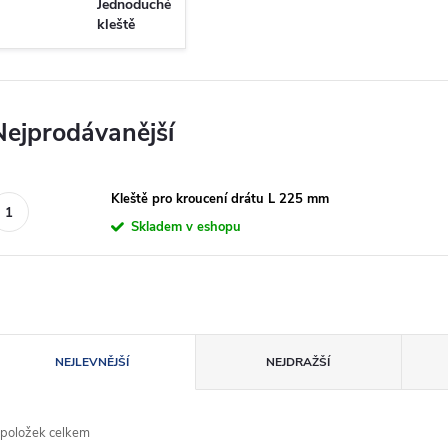
Jednoduché
kleště
Nejprodávanější
Kleště pro kroucení drátu L 225 mm
Skladem v eshopu
Ř
NEJLEVNĚJŠÍ
NEJDRAŽŠÍ
a
položek celkem