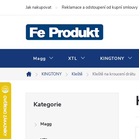
Přejít
Jak nakupovat
Reklamace a odstoupení od kupní smlouvy
na
obsah
Magg
XTL
KINGTONY
KINGTONY
Kleště
Kleště na kroucení drátu
Domů
P
Přeskočit
Kategorie
kategorie
o
Magg
s