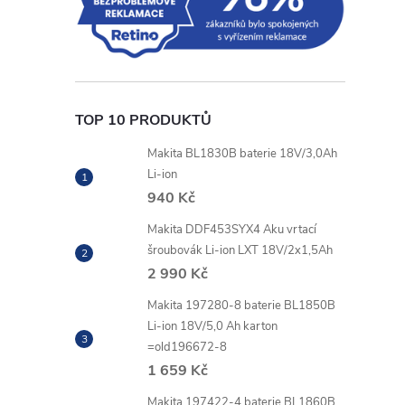
TOP 10 PRODUKTŮ
Makita BL1830B baterie 18V/3,0Ah
Li-ion
940 Kč
Makita DDF453SYX4 Aku vrtací
šroubovák Li-ion LXT 18V/2x1,5Ah
2 990 Kč
Makita 197280-8 baterie BL1850B
Li-ion 18V/5,0 Ah karton
=old196672-8
1 659 Kč
Makita 197422-4 baterie BL1860B