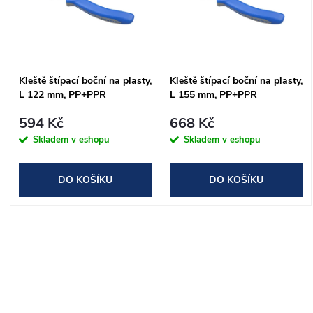
p
n
i
í
s
Kleště štípací boční na plasty,
Kleště štípací boční na plasty,
p
L 122 mm, PP+PPR
L 155 mm, PP+PPR
p
r
594 Kč
668 Kč
r
Skladem v eshopu
Skladem v eshopu
o
o
DO KOŠÍKU
DO KOŠÍKU
d
d
u
O
u
k
v
k
t
l