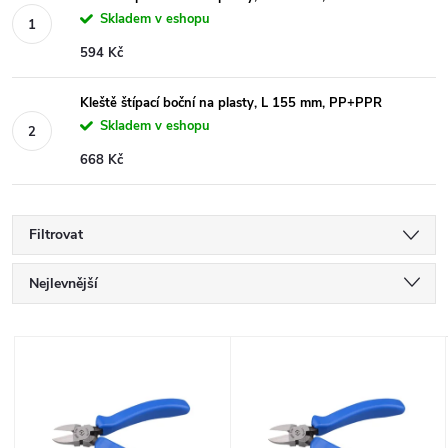
Skladem v eshopu
594 Kč
Kleště štípací boční na plasty, L 155 mm, PP+PPR
Skladem v eshopu
668 Kč
Filtrovat
Ř
Nejlevnější
a
Nejdražší
V
Nejprodávanější
z
ý
Abecedně
e