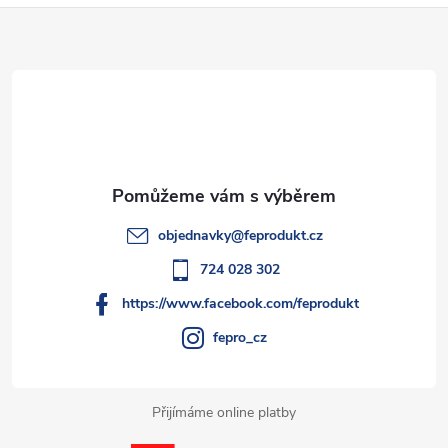
t
Z
á
ů
ů
d
á
a
p
c
a
í
t
p
objednavky
@
feprodukt.cz
r
í
724 028 302
v
https://www.facebook.com/feprodukt
k
fepro_cz
y
Přijímáme online platby
v