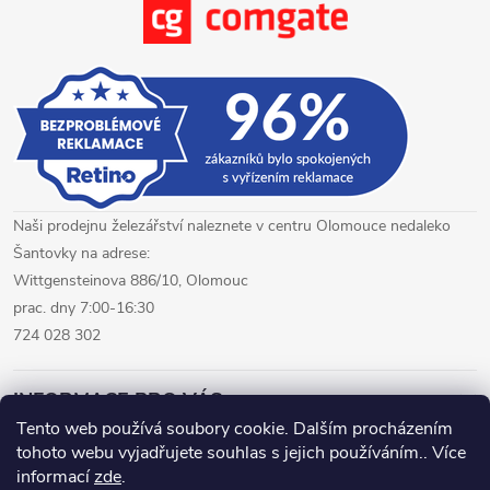
ý
p
i
s
u
Naši prodejnu železářství naleznete v centru Olomouce nedaleko
Šantovky na adrese:
Wittgensteinova 886/10, Olomouc
prac. dny 7:00-16:30
724 028 302
INFORMACE PRO VÁS
Tento web používá soubory cookie. Dalším procházením
tohoto webu vyjadřujete souhlas s jejich používáním.. Více
železářství Olomouc
CNC pálení plechů Olomouc
informací
zde
.