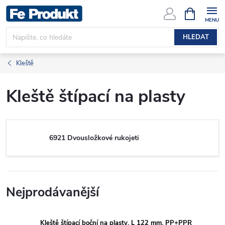
Přejít
NÁKUPNÍ
KOŠÍK
na
obsah
HLEDAT
Kleště
Kleště štípací na plasty
6921 Dvousložkové rukojeti
Nejprodávanější
Kleště štípací boční na plasty, L 122 mm, PP+PPR