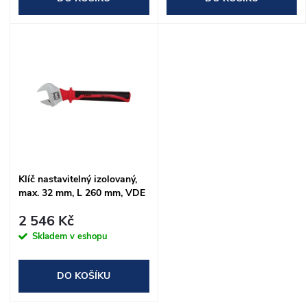
o
d
d
u
u
k
k
t
t
ů
ů
Klíč nastavitelný izolovaný,
max. 32 mm, L 260 mm, VDE
2 546 Kč
Skladem v eshopu
DO KOŠÍKU