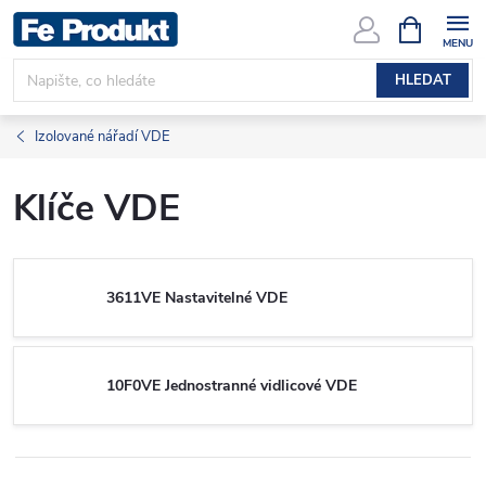
Přejít
NÁKUPNÍ
KOŠÍK
na
obsah
HLEDAT
Izolované nářadí VDE
Klíče VDE
3611VE Nastavitelné VDE
10F0VE Jednostranné vidlicové VDE