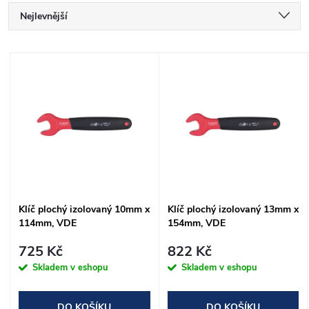
Ř
Nejlevnější
a
Nejdražší
V
Nejprodávanější
z
ý
Abecedně
e
p
n
i
í
s
Klíč plochý izolovaný 10mm x
Klíč plochý izolovaný 13mm x
p
114mm, VDE
154mm, VDE
p
r
725 Kč
822 Kč
r
Skladem v eshopu
Skladem v eshopu
o
DO KOŠÍKU
DO KOŠÍKU