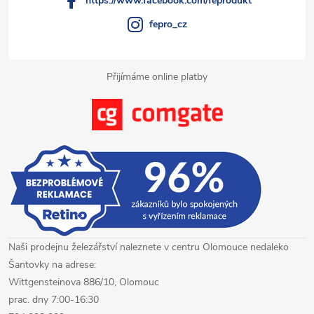
v
https://www.facebook.com/feprodukt
k
fepro_cz
y
Přijímáme online platby
v
ý
p
i
s
u
Naši prodejnu železářství naleznete v centru Olomouce nedaleko
Šantovky na adrese:
Wittgensteinova 886/10, Olomouc
prac. dny 7:00-16:30