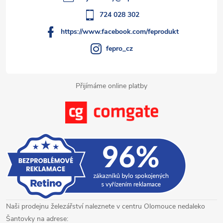
r
í
724 028 302
v
https://www.facebook.com/feprodukt
k
fepro_cz
y
Přijímáme online platby
v
ý
p
i
s
u
Naši prodejnu železářství naleznete v centru Olomouce nedaleko
Šantovky na adrese: