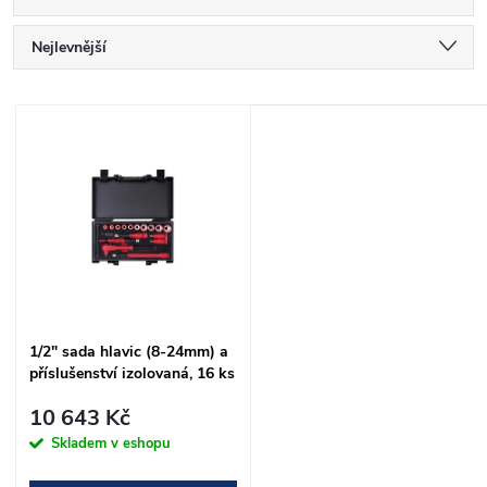
Ř
Nejlevnější
a
Nejdražší
V
Nejprodávanější
z
ý
Abecedně
e
p
n
i
í
s
1/2" sada hlavic (8-24mm) a
p
příslušenství izolovaná, 16 ks
p
r
10 643 Kč
r
Skladem v eshopu
o