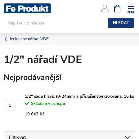
Přejít
NÁKUPNÍ
KOŠÍK
na
obsah
HLEDAT
Izolované nářadí VDE
1/2" nářadí VDE
Nejprodávanější
1/2" sada hlavic (8-24mm) a příslušenství izolovaná, 16 ks
Skladem v eshopu
10 643 Kč
Filtrovat