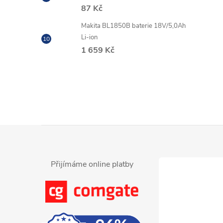
87 Kč
Makita BL1850B baterie 18V/5,0Ah
Li-ion
1 659 Kč
Z
á
Přijímáme online platby
p
a