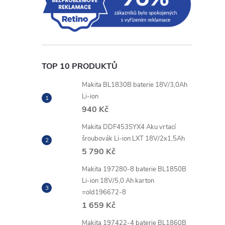
TOP 10 PRODUKTŮ
Makita BL1830B baterie 18V/3,0Ah
Li-ion
940 Kč
Makita DDF453SYX4 Aku vrtací
šroubovák Li-ion LXT 18V/2x1,5Ah
5 790 Kč
Makita 197280-8 baterie BL1850B
Li-ion 18V/5,0 Ah karton
=old196672-8
1 659 Kč
Makita 197422-4 baterie BL1860B