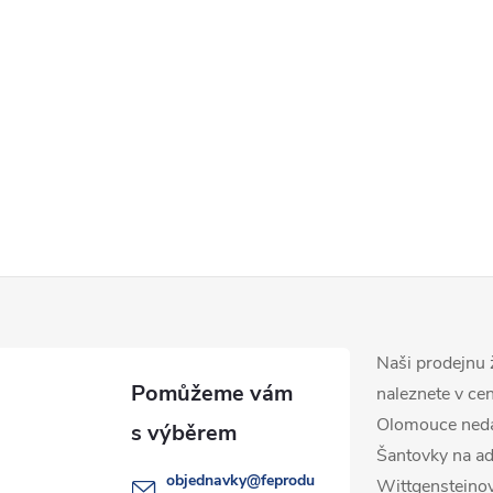
Naši prodejnu 
naleznete v ce
Olomouce ned
Šantovky na ad
objednavky
@
feprodu
Wittgensteino