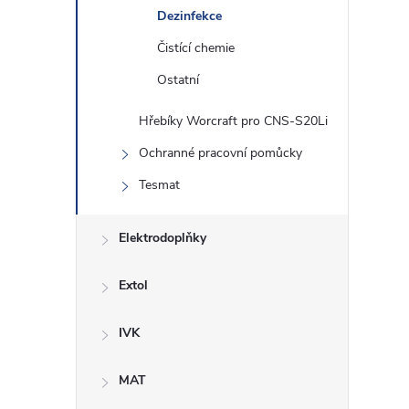
Dezinfekce
Čistící chemie
l
Ostatní
Hřebíky Worcraft pro CNS-S20Li
Ochranné pracovní pomůcky
Tesmat
Elektrodoplňky
í
Extol
r
IVK
MAT