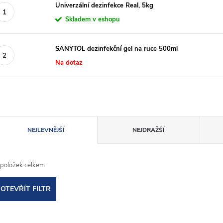
Univerzální dezinfekce Real, 5kg
Skladem v eshopu
SANYTOL dezinfekční gel na ruce 500ml
Na dotaz
Ř
NEJLEVNĚJŠÍ
NEJDRAŽŠÍ
a
položek celkem
z
OTEVŘÍT FILTR
e