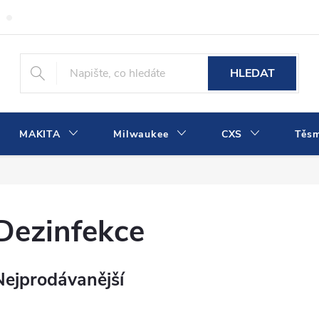
Obchodní podmínky
Podmínky ochrany osobních údajů
Dopra
HLEDAT
MAKITA
Milwaukee
CXS
Těs
Dezinfekce
Nejprodávanější