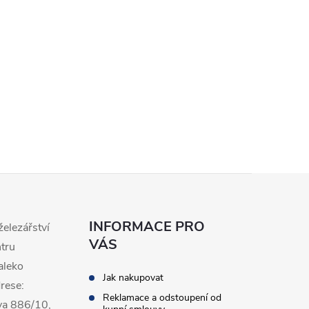
INFORMACE PRO
železářství
VÁS
ntru
aleko
Jak nakupovat
rese:
Reklamace a odstoupení od
va 886/10,