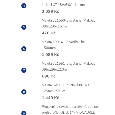
Li-ion LXT 18V/6,0Ah karton
2 029 Kč
Makita 821550-0 systainer Makpac
395x295x157mm
470 Kč
Makita 199141-8 vodící lišta
1500mm
1 089 Kč
Makita 821551-8 systainer Makpac
395x295x210mm
690 Kč
Makita GA5030R úhlová bruska
125mm, 720W
1 449 Kč
Pracovní rukavice, povrstvené, odolné
proti proříznutí, st. 1/A MILWAUKEE