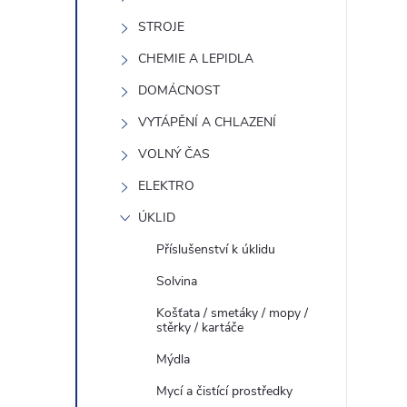
e
STROJE
í
l
CHEMIE A LEPIDLA
DOMÁCNOST
VYTÁPĚNÍ A CHLAZENÍ
i
VOLNÝ ČAS
ELEKTRO
ÚKLID
Příslušenství k úklidu
Solvina
Košťata / smetáky / mopy /
stěrky / kartáče
Mýdla
Mycí a čistící prostředky