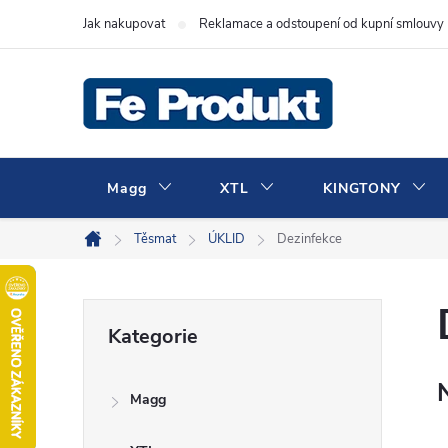
Přejít
Jak nakupovat
Reklamace a odstoupení od kupní smlouvy
na
obsah
Magg
XTL
KINGTONY
Těsmat
ÚKLID
Dezinfekce
Domů
P
Přeskočit
Kategorie
kategorie
o
Magg
s