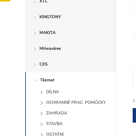
XTL
t
KINGTONY
r
a
MAKITA
n
Milwaukee
n
CXS
í
Těsmat
DÍLNA
p
2
OCHRANNÉ PRAC. POMŮCKY
a
ZAHRADA
n
STAVBA
OSTATNÍ