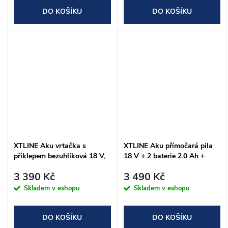
DO KOŠÍKU
DO KOŠÍKU
XTLINE Aku vrtačka s
XTLINE Aku přímočará pila
příklepem bezuhlíková 18 V,
18 V + 2 baterie 2.0 Ah +
65 Nm + baterie 2.0 Ah +
nabíječka 2.4 A + pilové
3 390 Kč
3 490 Kč
nabíječka 2.4 A + sada bitů 7
plátky + box
dílů + box
Skladem v eshopu
Skladem v eshopu
DO KOŠÍKU
DO KOŠÍKU