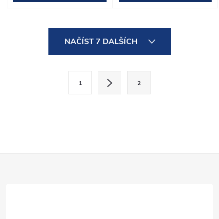
O
NAČÍST 7 DALŠÍCH
v
l
S
1
2
t
á
r
d
á
a
n
k
c
Z
o
í
v
á
á
p
n
p
r
í