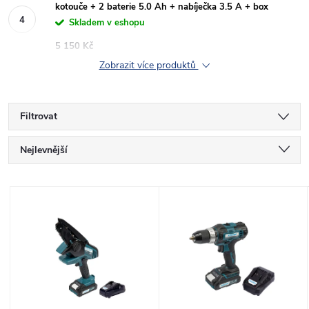
kotouče + 2 baterie 5.0 Ah + nabíječka 3.5 A + box
Skladem v eshopu
5 150 Kč
Zobrazit více produktů
Filtrovat
Ř
Nejlevnější
a
Nejdražší
V
Nejprodávanější
z
ý
Abecedně
e
p
n
i