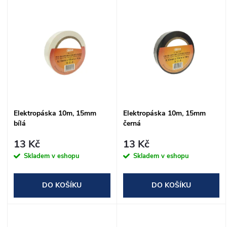
V
Nejprodávanější
z
ý
Abecedně
e
p
n
i
í
s
Elektropáska 10m, 15mm
Elektropáska 10m, 15mm
p
bílá
černá
p
r
13 Kč
13 Kč
r
Skladem v eshopu
Skladem v eshopu
o
o
DO KOŠÍKU
DO KOŠÍKU
d
d
u