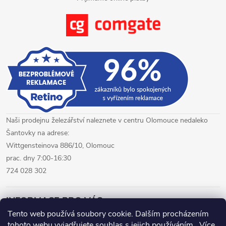
s
u
Naši prodejnu železářství naleznete v centru Olomouce nedaleko
Šantovky na adrese:
Wittgensteinova 886/10, Olomouc
prac. dny 7:00-16:30
724 028 302
INFORMACE PRO VÁS
Tento web používá soubory cookie. Dalším procházením
tohoto webu vyjadřujete souhlas s jejich používáním.. Více