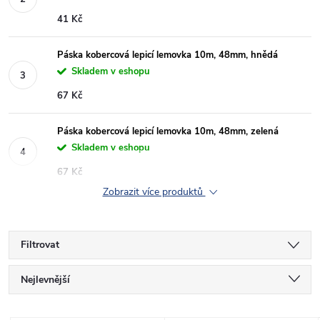
41 Kč
Páska kobercová lepicí lemovka 10m, 48mm, hnědá
Skladem v eshopu
67 Kč
Páska kobercová lepicí lemovka 10m, 48mm, zelená
Skladem v eshopu
67 Kč
Zobrazit více produktů
Filtrovat
Ř
Nejlevnější
a
Nejdražší