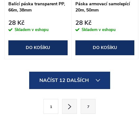
Balící páska transparent PP,
Páska armovací samolepící
66m, 38mm
20m, 50mm
28 Kč
28 Kč
Skladem v eshopu
Skladem v eshopu
DO KOŠÍKU
DO KOŠÍKU
O
NAČÍST 12 DALŠÍCH
v
l
S
1
7
t
á
r
d
á
n