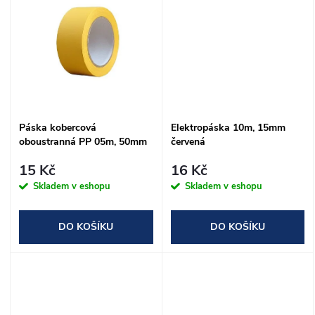
u
k
k
t
t
ů
ů
Páska kobercová
Elektropáska 10m, 15mm
oboustranná PP 05m, 50mm
červená
15 Kč
16 Kč
Skladem v eshopu
Skladem v eshopu
DO KOŠÍKU
DO KOŠÍKU