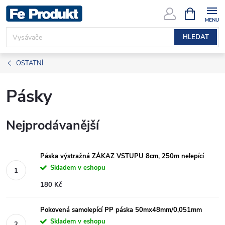
Přejít
NÁKUPNÍ
KOŠÍK
na
obsah
HLEDAT
OSTATNÍ
Pásky
Nejprodávanější
Páska výstražná ZÁKAZ VSTUPU 8cm, 250m nelepící
Skladem v eshopu
180 Kč
Pokovená samolepící PP páska 50mx48mm/0,051mm
Skladem v eshopu