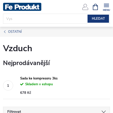
Přejít
NÁKUPNÍ
KOŠÍK
na
obsah
HLEDAT
OSTATNÍ
Vzduch
Nejprodávanější
Sada ke kompresoru 3ks
Skladem v eshopu
678 Kč
Filtrovat