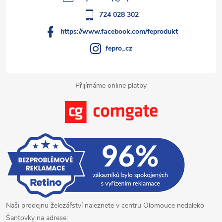
r
í
724 028 302
v
https://www.facebook.com/feprodukt
k
fepro_cz
y
Přijímáme online platby
v
ý
p
i
s
u
Naši prodejnu železářství naleznete v centru Olomouce nedaleko
Šantovky na adrese: