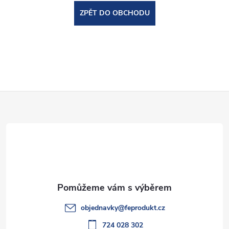
ZPĚT DO OBCHODU
Z
á
p
a
t
objednavky
@
feprodukt.cz
724 028 302