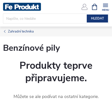
Přejít
NÁKUPNÍ
KOŠÍK
na
obsah
HLEDAT
Zahradní technika
Benzínové pily
Produkty teprve
připravujeme.
Můžete se ale podívat na ostatní kategorie.