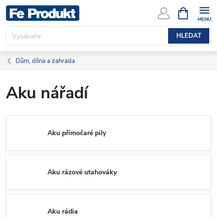
Přejít
NÁKUPNÍ
KOŠÍK
na
obsah
HLEDAT
Dům, dílna a zahrada
Aku nářadí
Aku přímočaré pily
Aku rázové utahováky
Aku rádia