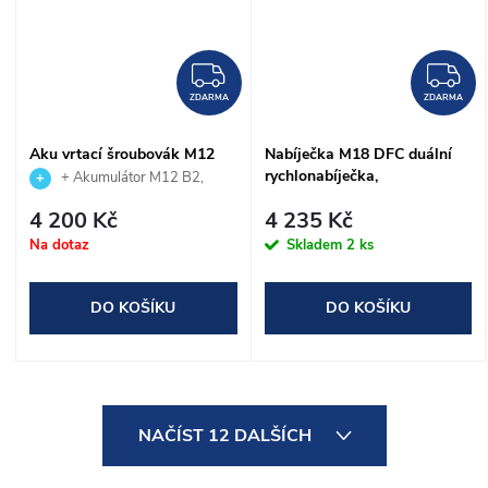
ZDARMA
Z
ZDARMA
ZDARMA
Aku vrtací šroubovák M12
Nabíječka M18 DFC duální
FDD2-0, MILWAUKEE
rychlonabíječka,
+ Akumulátor M12 B2,
(4933479872)
MILWAUKEE (4932472073)
MILWAUKEE, (4932430064)
4 200 Kč
4 235 Kč
zdarma
Na dotaz
Skladem
2 ks
DO KOŠÍKU
DO KOŠÍKU
O
NAČÍST 12 DALŠÍCH
v