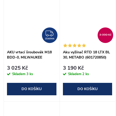
ZDARMA
3 390 Kč
ZDARMA
AKU vrtací šroubovák M18
Aku vyžínač RTD 18 LTX BL
BDD-0, MILWAUKEE
30, METABO (601720850)
(4933443530)
3 025 Kč
3 190 Kč
Skladem
3 ks
Skladem
2 ks
DO KOŠÍKU
DO KOŠÍKU