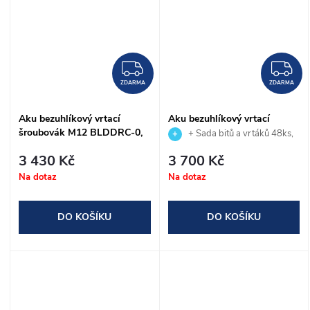
ZDARMA
Z
ZDARMA
ZDARMA
Aku bezuhlíkový vrtací
Aku bezuhlíkový vrtací
šroubovák M12 BLDDRC-0,
šroubovák M12 BLDDRC-0C,
+ Sada bitů a vrtáků 48ks,
MILWAUKEE (4933499683)
MILWAUKEE
SHOCKWAVE IMPACT DUTY,
3 430 Kč
3 700 Kč
MILWAUKEE (4932492005)
Na dotaz
Na dotaz
zdarma
DO KOŠÍKU
DO KOŠÍKU