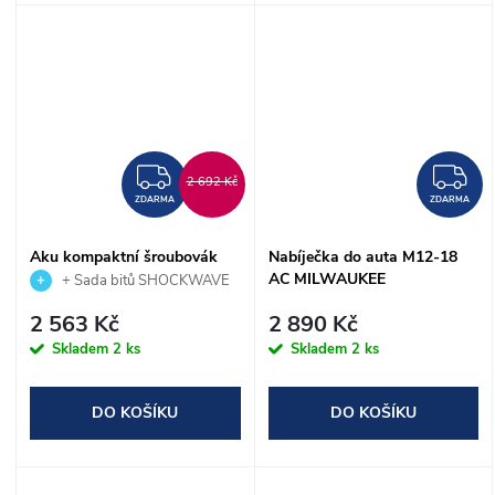
ZDARMA
Z
2 692 Kč
ZDARMA
ZDARMA
Aku kompaktní šroubovák
Nabíječka do auta M12-18
M12 BD-0, MILWAUKEE
AC MILWAUKEE
+ Sada bitů SHOCKWAVE
(4933441910)
(4932459205)
IMPACT DUTY 15ks,
2 563 Kč
2 890 Kč
MILWAUKEE (4932430904)
Skladem
2 ks
Skladem
2 ks
zdarma
DO KOŠÍKU
DO KOŠÍKU