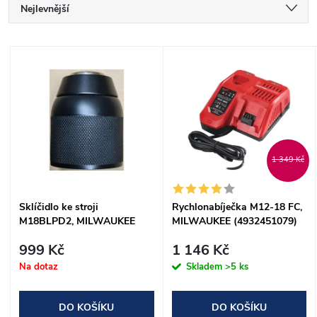
Ř
Nejlevnější
a
Nejdražší
V
Nejprodávanější
z
ý
Abecedně
e
p
n
i
1 349 Kč
í
s
Sklíčidlo ke stroji
Rychlonabíječka M12-18 FC,
p
M18BLPD2, MILWAUKEE
MILWAUKEE (4932451079)
p
(4931466294)
r
999 Kč
1 146 Kč
r
Na dotaz
Skladem
>5 ks
o
o
DO KOŠÍKU
DO KOŠÍKU