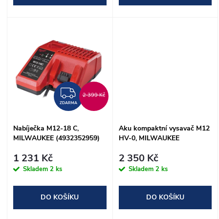
d
d
u
u
k
k
t
t
ZDARMA
2 399 Kč
ů
ZDARMA
ů
Nabíječka M12-18 C,
Aku kompaktní vysavač M12
MILWAUKEE (4932352959)
HV-0, MILWAUKEE
(4933448390)
1 231 Kč
2 350 Kč
Skladem
2 ks
Skladem
2 ks
DO KOŠÍKU
DO KOŠÍKU