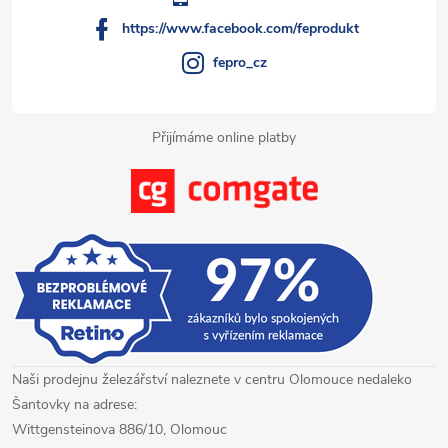
í
v
https://www.facebook.com/feprodukt
ý
fepro_cz
p
i
Přijímáme online platby
s
u
Naši prodejnu železářství naleznete v centru Olomouce nedaleko
Šantovky na adrese:
Wittgensteinova 886/10, Olomouc