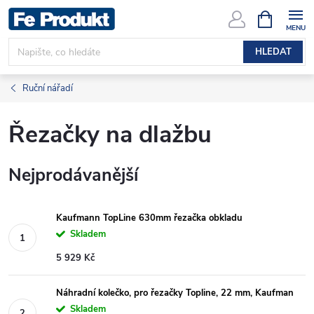
Přejít
NÁKUPNÍ
KOŠÍK
na
obsah
HLEDAT
Ruční nářadí
Řezačky na dlažbu
Nejprodávanější
Kaufmann TopLine 630mm řezačka obkladu
Skladem
5 929 Kč
Náhradní kolečko, pro řezačky Topline, 22 mm, Kaufman
Skladem