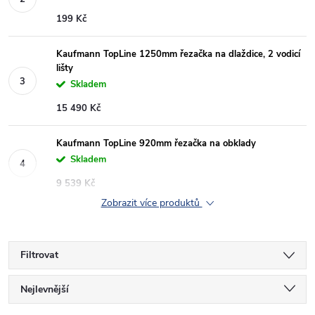
199 Kč
Kaufmann TopLine 1250mm řezačka na dlaždice, 2 vodicí
lišty
Skladem
15 490 Kč
Kaufmann TopLine 920mm řezačka na obklady
Skladem
9 539 Kč
Zobrazit více produktů
Filtrovat
Ř
Nejlevnější