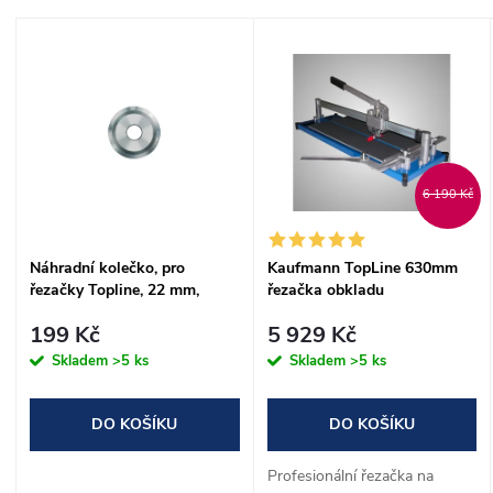
a
Nejdražší
V
Nejprodávanější
z
ý
Abecedně
e
p
n
i
6 190 Kč
í
s
Náhradní kolečko, pro
Kaufmann TopLine 630mm
p
řezačky Topline, 22 mm,
řezačka obkladu
p
Kaufman
r
199 Kč
5 929 Kč
r
Skladem
>5 ks
Skladem
>5 ks
o
o
DO KOŠÍKU
DO KOŠÍKU
d
d
Profesionální řezačka na