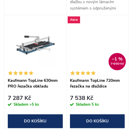
u
dlažbu s novým lámacím
u
systémem s odpruženými
stoly. Centrální jezdec uložen
k
Akce
na 8 ložiskách, které zajišťují
k
naprosto přesný řez.
t
t
ů
ů
–1 %
7 690 Kč
Kaufmann TopLine 630mm
Kaufmann TopLine 720mm
PRO řezačka obkladu
řezačka na dlaždice
7 287 Kč
7 538 Kč
Skladem
>5 ks
Skladem
5 ks
DO KOŠÍKU
DO KOŠÍKU