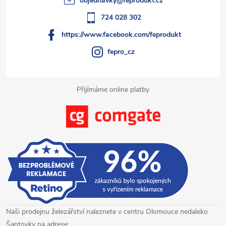
objednavky
@
feprodukt.cz
r
í
724 028 302
v
https://www.facebook.com/feprodukt
k
fepro_cz
y
Přijímáme online platby
v
ý
p
i
s
u
Naši prodejnu železářství naleznete v centru Olomouce nedaleko
Šantovky na adrese: