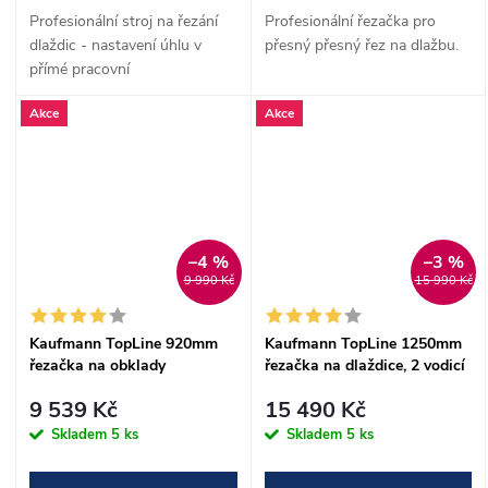
Profesionální stroj na řezání
Profesionální řezačka pro
dlaždic - nastavení úhlu v
přesný přesný řez na dlažbu.
přímé pracovní
oblasti.Centrální pojezd jezdec
Akce
Akce
uložen na 8 ložiscích, které
zajišťují naprosto přesný řez.
–4 %
–3 %
9 990 Kč
15 990 Kč
Kaufmann TopLine 920mm
Kaufmann TopLine 1250mm
řezačka na obklady
řezačka na dlaždice, 2 vodicí
lišty
9 539 Kč
15 490 Kč
Skladem
5 ks
Skladem
5 ks