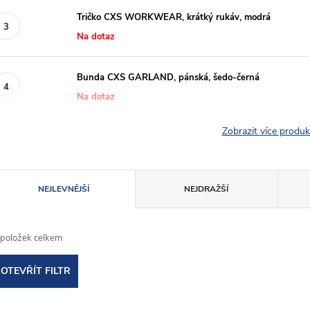
Tričko CXS WORKWEAR, krátký rukáv, modrá
Na dotaz
Bunda CXS GARLAND, pánská, šedo-černá
Na dotaz
Zobrazit více produ
Ř
NEJLEVNĚJŠÍ
NEJDRAŽŠÍ
a
položek celkem
z
OTEVŘÍT FILTR
e