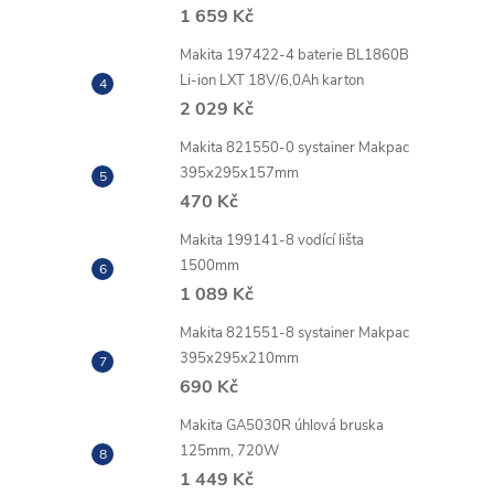
1 659 Kč
Makita 197422-4 baterie BL1860B
Li-ion LXT 18V/6,0Ah karton
2 029 Kč
i
Makita 821550-0 systainer Makpac
395x295x157mm
470 Kč
Makita 199141-8 vodící lišta
1500mm
1 089 Kč
Makita 821551-8 systainer Makpac
395x295x210mm
690 Kč
Makita GA5030R úhlová bruska
125mm, 720W
1 449 Kč