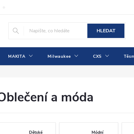
Obchodní podmínky
Podmínky ochrany osobních údajů
Dopra
HLEDAT
MAKITA
Milwaukee
CXS
Těs
Oblečení a móda
Dětské
Módní