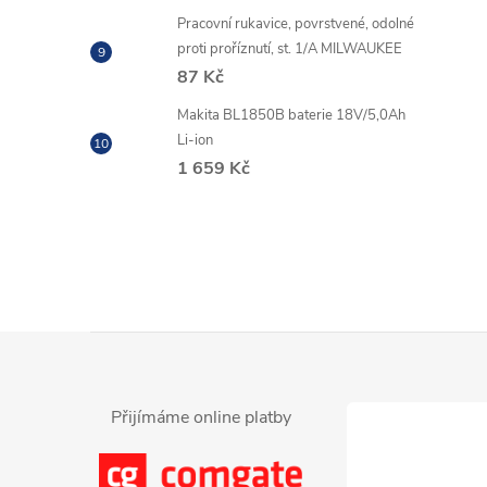
Pracovní rukavice, povrstvené, odolné
proti proříznutí, st. 1/A MILWAUKEE
87 Kč
Makita BL1850B baterie 18V/5,0Ah
Li-ion
1 659 Kč
Z
á
Přijímáme online platby
p