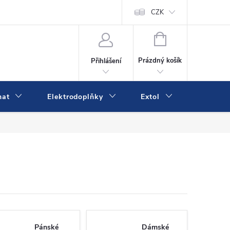
va a platba
Online platby Comgate
Kontakty
CZK
Kamenná prodejn
NÁKUPNÍ
KOŠÍK
Prázdný košík
Přihlášení
mat
Elektrodoplňky
Extol
IVK
Pánské
Dámské