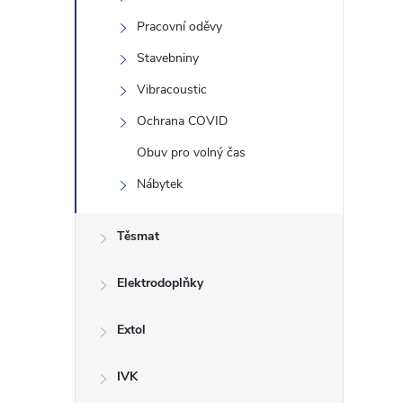
Pracovní oděvy
í
Stavebniny
Vibracoustic
Ochrana COVID
i
Obuv pro volný čas
Nábytek
Těsmat
Elektrodoplňky
Extol
IVK