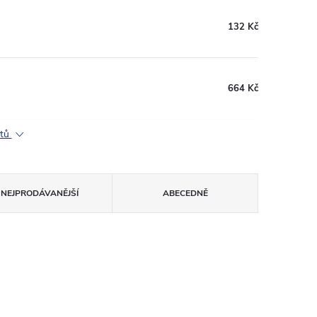
132 Kč
664 Kč
ktů
NEJPRODÁVANĚJŠÍ
ABECEDNĚ