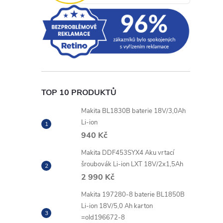
l
TOP 10 PRODUKTŮ
í
Makita BL1830B baterie 18V/3,0Ah
Li-ion
940 Kč
r
Makita DDF453SYX4 Aku vrtací
šroubovák Li-ion LXT 18V/2x1,5Ah
2 990 Kč
Makita 197280-8 baterie BL1850B
Li-ion 18V/5,0 Ah karton
=old196672-8