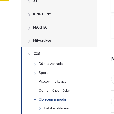
XTL
t
KINGTONY
r
a
MAKITA
n
Milwaukee
n
CXS
Dům a zahrada
í
Sport
p
Pracovní rukavice
Ochranné pomůcky
a
Oblečení a móda
n
Dětské oblečení