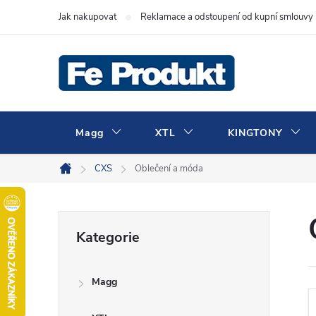
Přejít
Jak nakupovat
Reklamace a odstoupení od kupní smlouvy
na
obsah
Magg
XTL
KINGTONY
CXS
Oblečení a móda
Domů
P
Přeskočit
Kategorie
kategorie
o
Magg
s