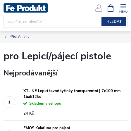
Přejít
NÁKUPNÍ
KOŠÍK
na
obsah
HLEDAT
Příslušenství
pro Lepicí/pájecí pistole
Nejprodávanější
XTLINE Lepicí tavné tyčinky transparentní | 7x100 mm,
1bal/12ks
Skladem v eshopu
24 Kč
EMOS Kalafuna pro pájení