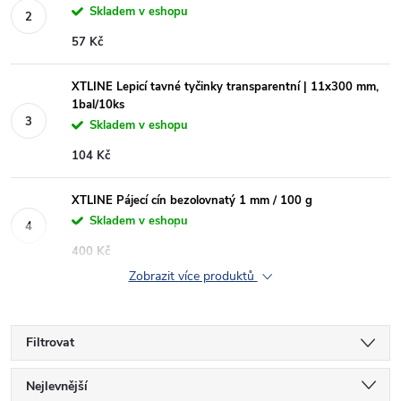
Skladem v eshopu
57 Kč
XTLINE Lepicí tavné tyčinky transparentní | 11x300 mm,
1bal/10ks
Skladem v eshopu
104 Kč
XTLINE Pájecí cín bezolovnatý 1 mm / 100 g
Skladem v eshopu
400 Kč
Zobrazit více produktů
Filtrovat
Ř
Nejlevnější