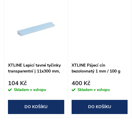
d
u
u
k
k
t
t
ů
ů
XTLINE Lepicí tavné tyčinky
XTLINE Pájecí cín
transparentní | 11x300 mm,
bezolovnatý 1 mm / 100 g
1bal/10ks
104 Kč
400 Kč
Skladem v eshopu
Skladem v eshopu
DO KOŠÍKU
DO KOŠÍKU