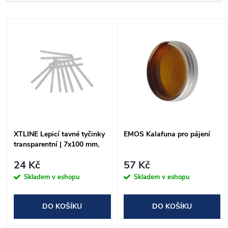
a
Nejdražší
V
Nejprodávanější
z
ý
Abecedně
e
p
n
i
í
s
XTLINE Lepicí tavné tyčinky
EMOS Kalafuna pro pájení
p
transparentní | 7x100 mm,
p
1bal/12ks
r
24 Kč
57 Kč
r
Skladem v eshopu
Skladem v eshopu
o
o
DO KOŠÍKU
DO KOŠÍKU
d