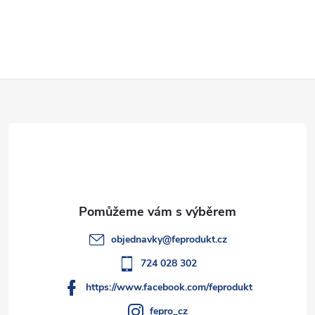
O
v
l
Z
á
d
á
a
p
c
a
í
t
p
objednavky
@
feprodukt.cz
r
í
724 028 302
v
https://www.facebook.com/feprodukt
fepro_cz