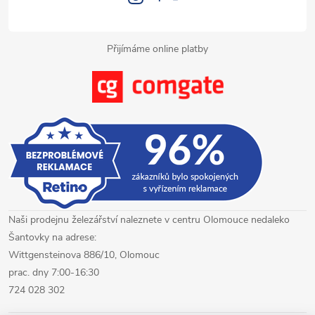
k
y
Přijímáme online platby
v
ý
p
i
s
u
Naši prodejnu železářství naleznete v centru Olomouce nedaleko
Šantovky na adrese:
Wittgensteinova 886/10, Olomouc
prac. dny 7:00-16:30
724 028 302