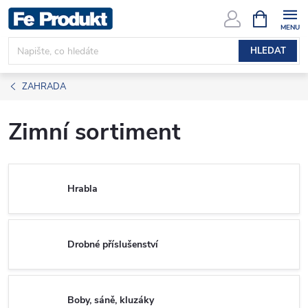
Přejít
NÁKUPNÍ
KOŠÍK
na
obsah
HLEDAT
ZAHRADA
Zimní sortiment
Hrabla
Drobné příslušenství
Boby, sáně, kluzáky