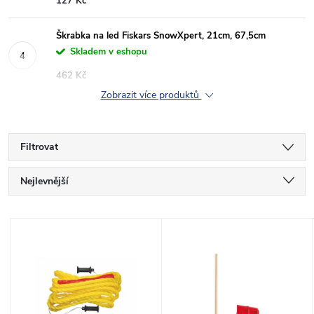
127 Kč
Škrabka na led Fiskars SnowXpert, 21cm, 67,5cm
Skladem v eshopu
462 Kč
Zobrazit více produktů
Filtrovat
Ř
Nejlevnější
a
Nejdražší
V
Nejprodávanější
z
ý
Abecedně
e
p