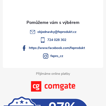
n
p
r
í
v
a
k
t
objednavky
@
feprodukt.cz
y
í
724 028 302
v
https://www.facebook.com/feprodukt
ý
fepro_cz
p
i
Přijímáme online platby
s
u