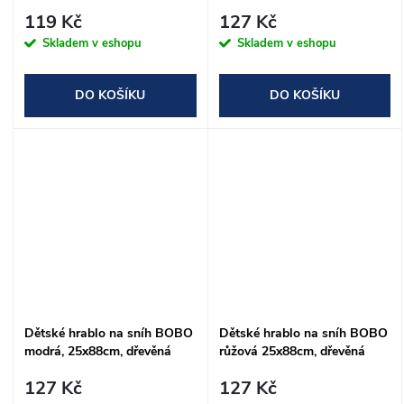
25x90cm, dřevěná násada -
násada - SLOŽENÉ
119 Kč
127 Kč
ROZLOŽENÉ
Skladem v eshopu
Skladem v eshopu
DO KOŠÍKU
DO KOŠÍKU
Dětské hrablo na sníh BOBO
Dětské hrablo na sníh BOBO
modrá, 25x88cm, dřevěná
růžová 25x88cm, dřevěná
násada - SLOŽENÉ
násada - SLOŽENÉ
127 Kč
127 Kč