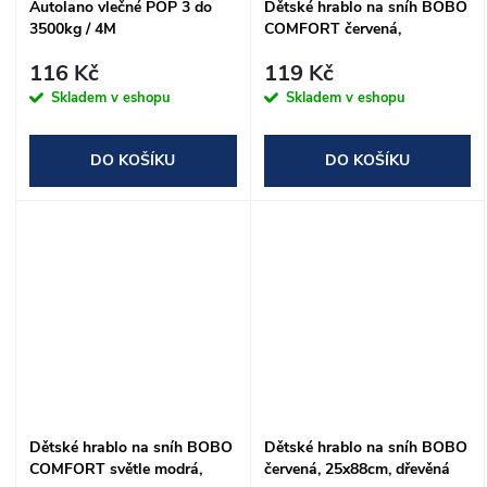
Autolano vlečné POP 3 do
Dětské hrablo na sníh BOBO
3500kg / 4M
COMFORT červená,
25x90cm, dřevěná násada -
116 Kč
119 Kč
ROZLOŽENÉ
Skladem v eshopu
Skladem v eshopu
DO KOŠÍKU
DO KOŠÍKU
Dětské hrablo na sníh BOBO
Dětské hrablo na sníh BOBO
COMFORT světle modrá,
červená, 25x88cm, dřevěná