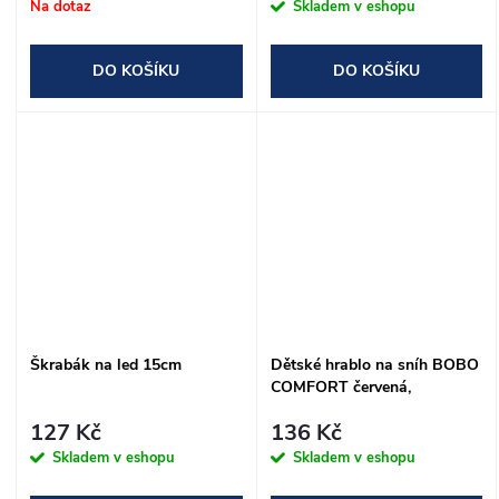
Na dotaz
Skladem v eshopu
DO KOŠÍKU
DO KOŠÍKU
Škrabák na led 15cm
Dětské hrablo na sníh BOBO
COMFORT červená,
25x90cm, dřevěná násada -
127 Kč
136 Kč
SLOŽENÉ
Skladem v eshopu
Skladem v eshopu