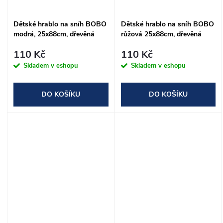
ů
ů
Dětské hrablo na sníh BOBO
Dětské hrablo na sníh BOBO
modrá, 25x88cm, dřevěná
růžová 25x88cm, dřevěná
násada - ROZLOŽENÉ
násada - ROZLOŽENÉ
110 Kč
110 Kč
Skladem v eshopu
Skladem v eshopu
DO KOŠÍKU
DO KOŠÍKU