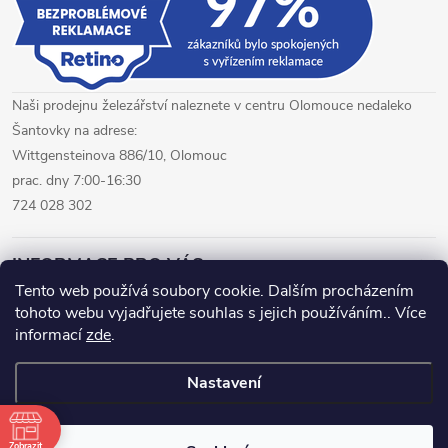
Naši prodejnu železářství naleznete v centru Olomouce nedaleko
Šantovky na adrese:
Wittgensteinova 886/10, Olomouc
prac. dny 7:00-16:30
724 028 302
INFORMACE PRO VÁS
Tento web používá soubory cookie. Dalším procházením
tohoto webu vyjadřujete souhlas s jejich používáním.. Více
železářství Olomouc
CNC pálení plechů Olomouc
informací
zde
.
hutní materiál Olomouc
Nastavení
Copyright 2026
www.fepro.cz
. Všechna práva vyhrazena.
Zobrazit