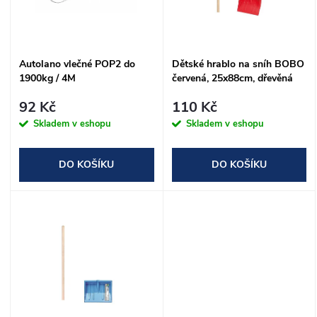
n
i
í
s
Autolano vlečné POP2 do
Dětské hrablo na sníh BOBO
p
1900kg / 4M
červená, 25x88cm, dřevěná
p
násada - ROZLOŽENÉ
r
92 Kč
110 Kč
r
Skladem v eshopu
Skladem v eshopu
o
o
DO KOŠÍKU
DO KOŠÍKU
d
d
u
u
k
k
t
t