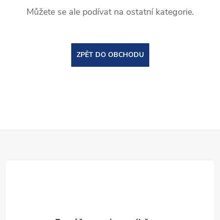
Můžete se ale podívat na ostatní kategorie.
ZPĚT DO OBCHODU
Z
á
p
a