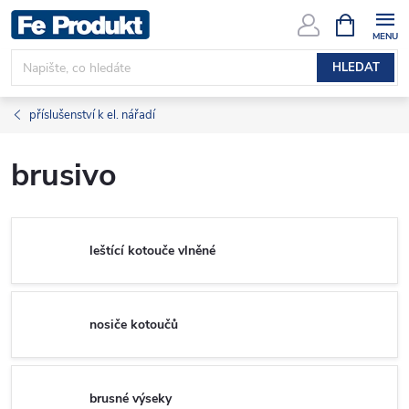
Přejít
NÁKUPNÍ
KOŠÍK
na
obsah
HLEDAT
příslušenství k el. nářadí
brusivo
leštící kotouče vlněné
nosiče kotoučů
brusné výseky