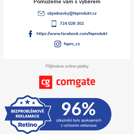
t
objednavky
@
feprodukt.cz
í
724 028 302
https://www.facebook.com/feprodukt
fepro_cz
Přijímáme online platby