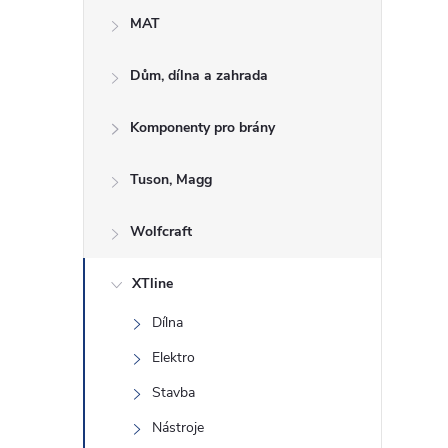
e
MAT
l
Dům, dílna a zahrada
Komponenty pro brány
Tuson, Magg
Wolfcraft
XTline
Dílna
Elektro
Stavba
Nástroje