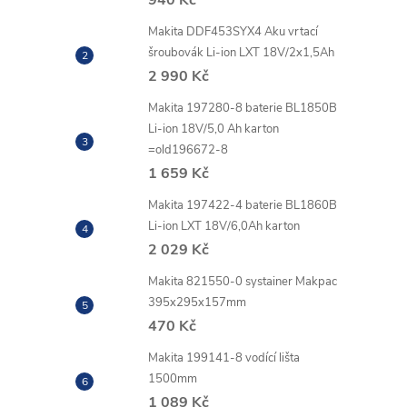
Makita DDF453SYX4 Aku vrtací
šroubovák Li-ion LXT 18V/2x1,5Ah
2 990 Kč
Makita 197280-8 baterie BL1850B
Li-ion 18V/5,0 Ah karton
=old196672-8
1 659 Kč
Makita 197422-4 baterie BL1860B
Li-ion LXT 18V/6,0Ah karton
2 029 Kč
Makita 821550-0 systainer Makpac
395x295x157mm
470 Kč
Makita 199141-8 vodící lišta
1500mm
1 089 Kč