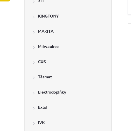
XTL
t
KINGTONY
r
a
MAKITA
n
Milwaukee
n
CXS
í
Těsmat
p
Elektrodoplňky
a
Extol
n
IVK