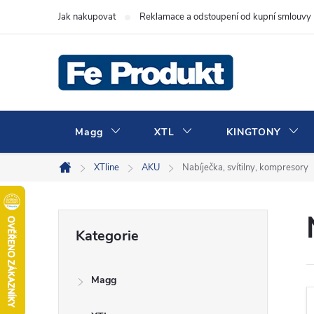
Přejít
Jak nakupovat
Reklamace a odstoupení od kupní smlouvy
na
obsah
Magg
XTL
KINGTONY
XTline
AKU
Nabíječka, svítilny, kompresory
Domů
P
Přeskočit
Kategorie
kategorie
o
Magg
s