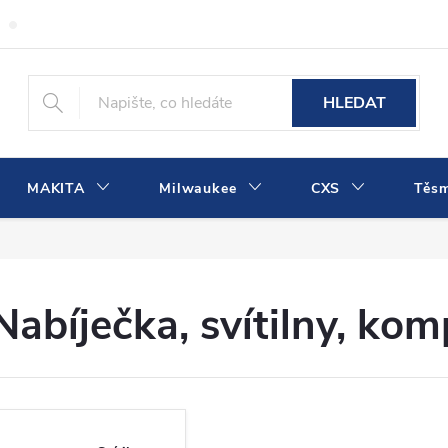
Obchodní podmínky
Podmínky ochrany osobních údajů
Dopra
HLEDAT
MAKITA
Milwaukee
CXS
Těs
Nabíječka, svítilny, ko