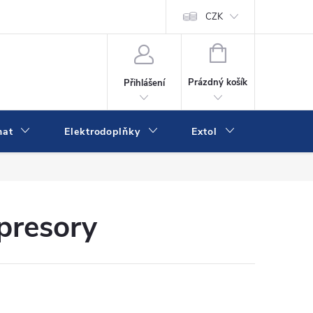
va a platba
Online platby Comgate
Kontakty
CZK
Kamenná prodejn
NÁKUPNÍ
KOŠÍK
Prázdný košík
Přihlášení
mat
Elektrodoplňky
Extol
IVK
mpresory