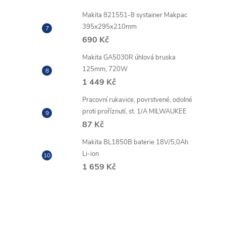
Makita 821551-8 systainer Makpac
395x295x210mm
690 Kč
Makita GA5030R úhlová bruska
125mm, 720W
1 449 Kč
Pracovní rukavice, povrstvené, odolné
proti proříznutí, st. 1/A MILWAUKEE
87 Kč
Makita BL1850B baterie 18V/5,0Ah
Li-ion
1 659 Kč