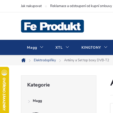
Přejít
Jak nakupovat
Reklamace a odstoupení od kupní smlouvy
na
obsah
Magg
XTL
KINGTONY
Elektrodoplňky
Antény a Set top boxy DVB-T2
Domů
P
Přeskočit
Kategorie
kategorie
o
Magg
s