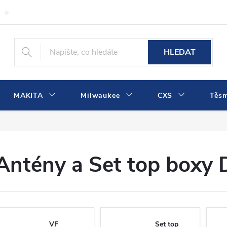
Obchodní podmínky
Podmínky ochrany osobních údajů
Dopra
HLEDAT
MAKITA
Milwaukee
CXS
Těs
Antény a Set top boxy
VF
Set top