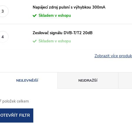
Napájecí zdroj pulsní s výhybkou 300mA
Skladem v eshopu
Zesilovač signálu DVB-T/T2 20dB
Skladem v eshopu
Zobrazit více produ
Ř
NEJLEVNĚJŠÍ
NEJDRAŽŠÍ
a
7
položek celkem
z
OTEVŘÍT FILTR
e