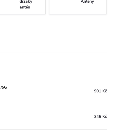
držáky
Antény
antén
G/5G
901 Kč
246 Kč