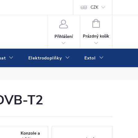
va a platba
Online platby Comgate
Kontakty
CZK
Kamenná prodejn
NÁKUPNÍ
KOŠÍK
Prázdný košík
Přihlášení
mat
Elektrodoplňky
Extol
IVK
 DVB-T2
Konzole a