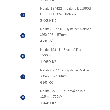
Makita 197422-4 baterie BL1860B
l
Li-ion LXT 18V/6,0Ah karton
2 029 Kč
Makita 821550-0 systainer Makpac
395x295x157mm
470 Kč
Makita 199141-8 vodící lišta
1500mm
1 089 Kč
í
Makita 821551-8 systainer Makpac
395x295x210mm
r
690 Kč
Makita GA5030R úhlová bruska
125mm, 720W
1 449 Kč