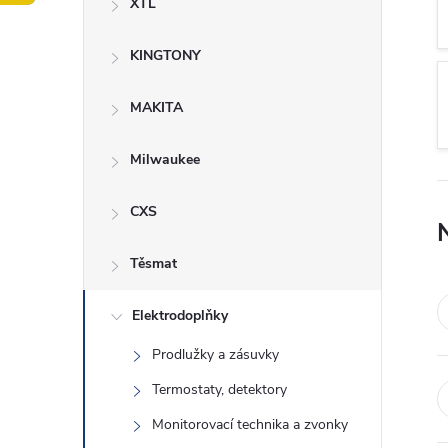
XTL
t
KINGTONY
r
a
MAKITA
n
Milwaukee
n
CXS
í
Těsmat
p
Elektrodoplňky
Prodlužky a zásuvky
a
Termostaty, detektory
n
Monitorovací technika a zvonky