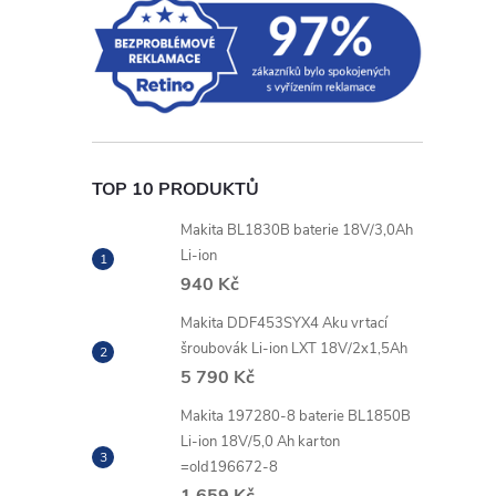
TOP 10 PRODUKTŮ
Makita BL1830B baterie 18V/3,0Ah
Li-ion
940 Kč
Makita DDF453SYX4 Aku vrtací
šroubovák Li-ion LXT 18V/2x1,5Ah
5 790 Kč
Makita 197280-8 baterie BL1850B
Li-ion 18V/5,0 Ah karton
=old196672-8
1 659 Kč