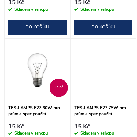
r
15 Kč
15 Kč
r
Skladem v eshopu
Skladem v eshopu
o
o
DO KOŠÍKU
DO KOŠÍKU
d
d
u
u
k
k
t
t
17 Kč
ů
ů
TES-LAMPS E27 60W pro
TES-LAMPS E27 75W pro
prům.a spec.použití
prům.a spec.použití
15 Kč
15 Kč
Skladem v eshopu
Skladem v eshopu