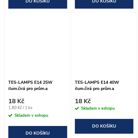
DO KOŠÍKU
DO KOŠÍKU
TES-LAMPS E14 25W
TES-LAMPS E14 40W
ilum.čirá pro prům.a
ilum.čirá pro prům.a
spec.použití
spec.použití
18 Kč
18 Kč
Měrná
1,80 Kč / 1 ks
Skladem v eshopu
cena:
Skladem v eshopu
DO KOŠÍKU
DO KOŠÍKU