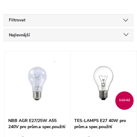
Filtrovat
Ř
Nejlevnější
a
Nejdražší
V
Nejprodávanější
z
ý
Abecedně
e
p
n
i
110 Kč
í
s
NBB AGR E27/25W A55
TES-LAMPS E27 40W pro
p
240V pro prům.a spec.použití
prům.a spec.použití
p