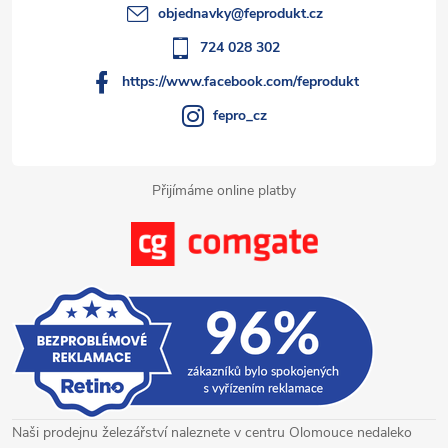
t
objednavky
@
feprodukt.cz
y
í
724 028 302
v
https://www.facebook.com/feprodukt
ý
fepro_cz
p
i
Přijímáme online platby
s
u
Naši prodejnu železářství naleznete v centru Olomouce nedaleko