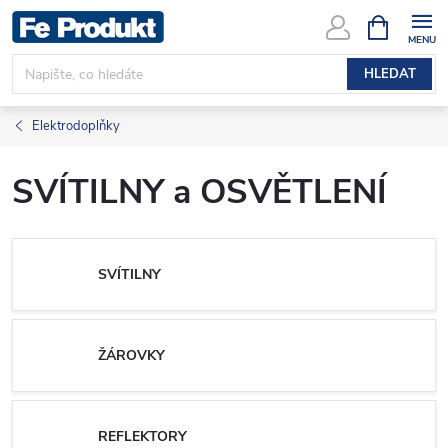
Přejít
NÁKUPNÍ
KOŠÍK
na
obsah
HLEDAT
Elektrodoplňky
SVÍTILNY a OSVĚTLENÍ
SVÍTILNY
ŽÁROVKY
REFLEKTORY