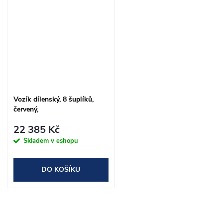
Vozík dílenský, 8 šuplíků,
červený,
VxŠxH/812x670x460mm
22 385 Kč
Skladem v eshopu
DO KOŠÍKU
O