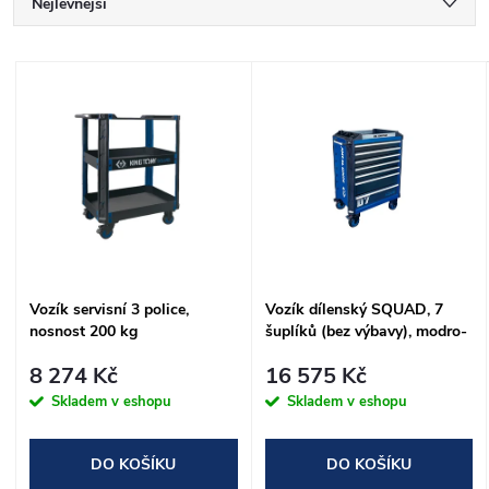
Ř
Nejlevnější
a
Nejdražší
V
Nejprodávanější
z
ý
Abecedně
e
p
n
i
í
s
Vozík servisní 3 police,
Vozík dílenský SQUAD, 7
p
nosnost 200 kg
šuplíků (bez výbavy), modro-
p
černý
r
8 274 Kč
16 575 Kč
r
Skladem v eshopu
Skladem v eshopu
o
o
DO KOŠÍKU
DO KOŠÍKU