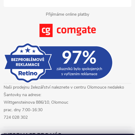
y
Přijímáme online platby
v
ý
p
i
s
u
Naši prodejnu železářství naleznete v centru Olomouce nedaleko
Šantovky na adrese:
Wittgensteinova 886/10, Olomouc
prac. dny 7:00-16:30
724 028 302