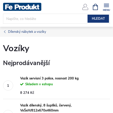
Přejít
NÁKUPNÍ
KOŠÍK
na
obsah
HLEDAT
Dílenský nábytek a vozíky
Vozíky
Nejprodávanější
Vozík servisní 3 police, nosnost 200 kg
Skladem v eshopu
8 274 Kč
Vozík dílenský, 8 šuplíků, červený,
VxŠxH/812x670x460mm