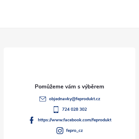
v
l
Z
á
d
á
a
p
c
a
í
t
p
objednavky
@
feprodukt.cz
r
í
724 028 302
v
https://www.facebook.com/feprodukt
k
fepro_cz