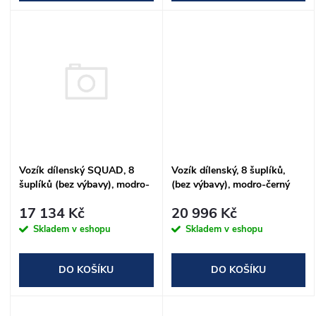
d
d
u
u
k
k
t
t
ů
ů
Vozík dílenský SQUAD, 8
Vozík dílenský, 8 šuplíků,
šuplíků (bez výbavy), modro-
(bez výbavy), modro-černý
černý
17 134 Kč
20 996 Kč
Skladem v eshopu
Skladem v eshopu
DO KOŠÍKU
DO KOŠÍKU