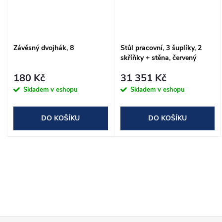
Závěsný dvojhák, 8
Stůl pracovní, 3 šuplíky, 2
skříňky + stěna, červený
180 Kč
31 351 Kč
Skladem v eshopu
Skladem v eshopu
DO KOŠÍKU
DO KOŠÍKU
O
v
l