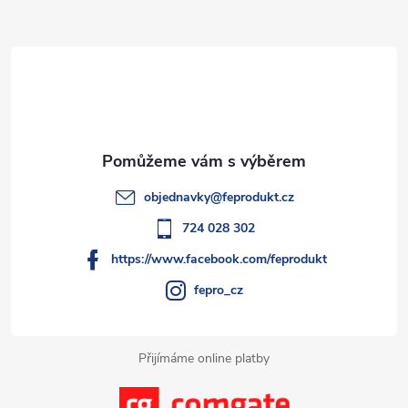
Z
á
d
á
a
p
c
a
í
t
p
objednavky
@
feprodukt.cz
r
í
724 028 302
v
https://www.facebook.com/feprodukt
k
fepro_cz
y
Přijímáme online platby
v
ý