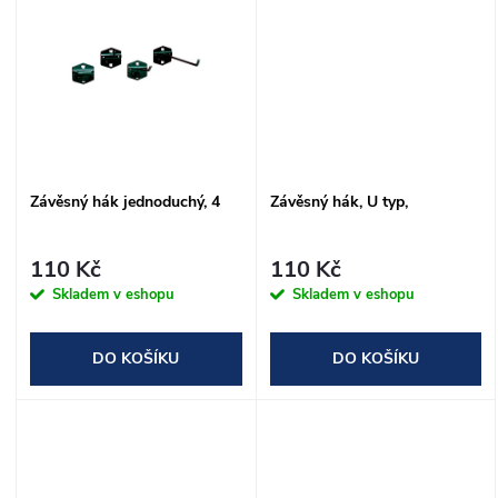
u
k
k
t
t
ů
ů
Závěsný hák jednoduchý, 4
Závěsný hák, U typ,
110 Kč
110 Kč
Skladem v eshopu
Skladem v eshopu
DO KOŠÍKU
DO KOŠÍKU