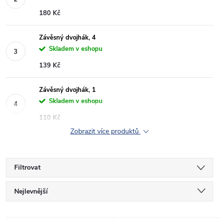
180 Kč
Závěsný dvojhák, 4
Skladem v eshopu
139 Kč
Závěsný dvojhák, 1
Skladem v eshopu
110 Kč
Zobrazit více produktů
Filtrovat
Ř
Nejlevnější
a
Nejdražší