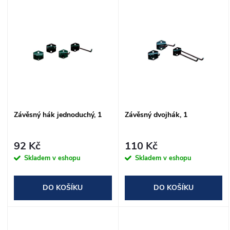
V
Nejprodávanější
z
ý
Abecedně
e
p
n
i
í
s
Závěsný hák jednoduchý, 1
Závěsný dvojhák, 1
p
p
r
92 Kč
110 Kč
r
Skladem v eshopu
Skladem v eshopu
o
o
DO KOŠÍKU
DO KOŠÍKU
d
d
u