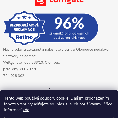
p
i
s
u
Naši prodejnu železářství naleznete v centru Olomouce nedaleko
Šantovky na adrese:
Wittgensteinova 886/10, Olomouc
prac. dny 7:00-16:30
724 028 302
INFORMACE PRO VÁS
Tento web používá soubory cookie. Dalším procházením
tohoto webu vyjadřujete souhlas s jejich používáním.. Více
železářství Olomouc
CNC pálení plechů Olomouc
informací
zde
.
hutní materiál Olomouc