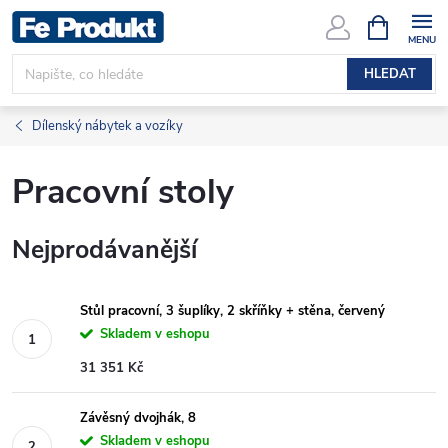
Přejít
NÁKUPNÍ
KOŠÍK
na
obsah
HLEDAT
Dílenský nábytek a vozíky
Pracovní stoly
Nejprodávanější
Stůl pracovní, 3 šuplíky, 2 skříňky + stěna, červený
Skladem v eshopu
31 351 Kč
Závěsný dvojhák, 8
Skladem v eshopu