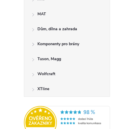
MAT
Dům, dílna a zahrada
Komponenty pro brány
l
Tuson, Magg
Wolfcraft
XTline
í