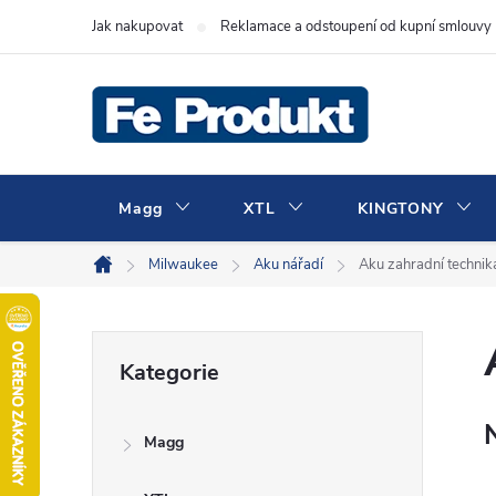
Přejít
Jak nakupovat
Reklamace a odstoupení od kupní smlouvy
na
obsah
Magg
XTL
KINGTONY
Milwaukee
Aku nářadí
Aku zahradní technik
Domů
P
Přeskočit
Kategorie
kategorie
o
Magg
s