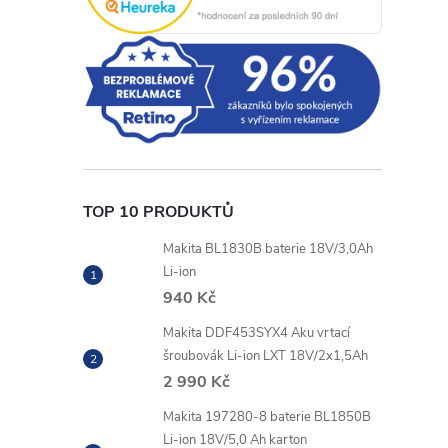
r
TOP 10 PRODUKTŮ
Makita BL1830B baterie 18V/3,0Ah
Li-ion
i
940 Kč
Makita DDF453SYX4 Aku vrtací
šroubovák Li-ion LXT 18V/2x1,5Ah
2 990 Kč
Makita 197280-8 baterie BL1850B
Li-ion 18V/5,0 Ah karton