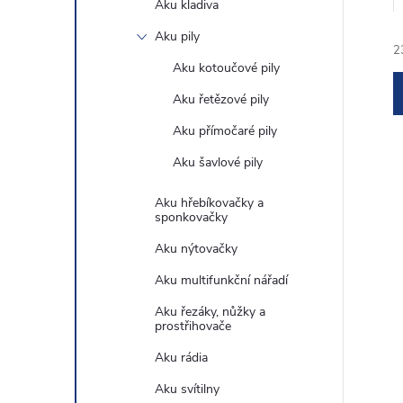
Aku kladiva
e
Aku pily
2
l
Aku kotoučové pily
Aku řetězové pily
Aku přímočaré pily
Aku šavlové pily
í
Aku hřebíkovačky a
sponkovačky
Aku nýtovačky
i
Aku multifunkční nářadí
Aku řezáky, nůžky a
prostřihovače
Aku rádia
Aku svítilny