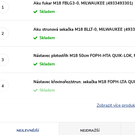
Aku fukar M18 FBLG3-0, MILWAUKEE (4933493301)
Skladem
Aku strunová sekačka M18 BLLT-0, MILWAUKEE (493
Skladem
Nástavec plotostřih M18 50cm FOPH-HTA QUIK-LOK
Skladem
Nástavec křovinořez/strun. sekačka M18 FOPH-LTA 
Skladem
Zobrazit více produ
Ř
NEJLEVNĚJŠÍ
NEJDRAŽŠÍ