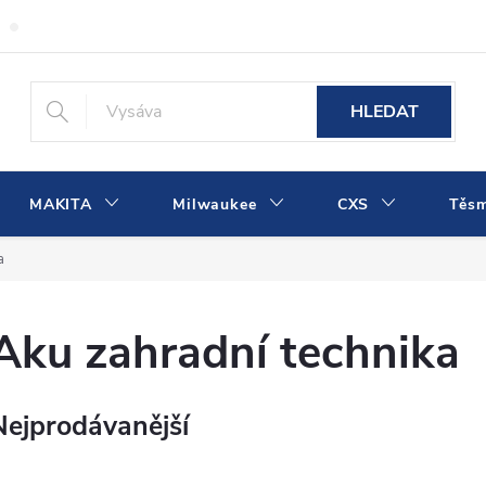
Obchodní podmínky
Podmínky ochrany osobních údajů
Dopra
HLEDAT
MAKITA
Milwaukee
CXS
Těs
a
Aku zahradní technika
Nejprodávanější