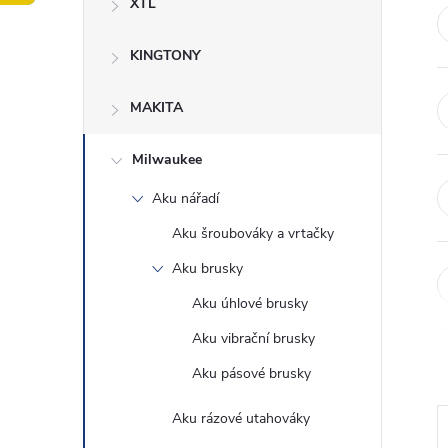
XTL
t
KINGTONY
r
a
MAKITA
n
Milwaukee
Aku nářadí
n
Aku šroubováky a vrtačky
í
Aku brusky
Aku úhlové brusky
p
Aku vibrační brusky
a
Aku pásové brusky
n
Aku rázové utahováky