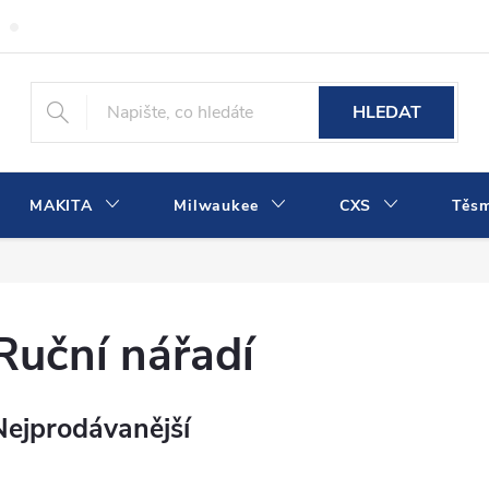
Obchodní podmínky
Podmínky ochrany osobních údajů
Dopra
HLEDAT
MAKITA
Milwaukee
CXS
Těs
Ruční nářadí
Nejprodávanější