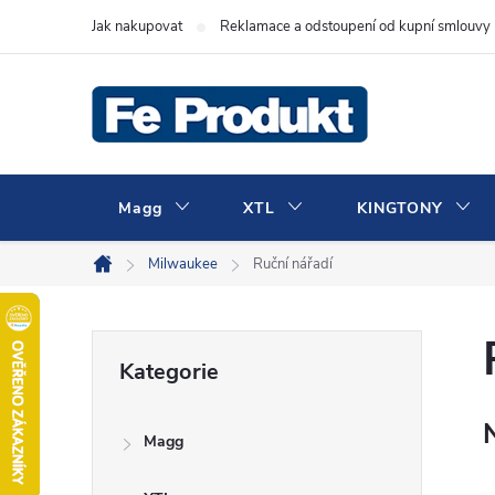
Přejít
Jak nakupovat
Reklamace a odstoupení od kupní smlouvy
na
obsah
Magg
XTL
KINGTONY
Milwaukee
Ruční nářadí
Domů
P
Přeskočit
Kategorie
kategorie
o
Magg
s