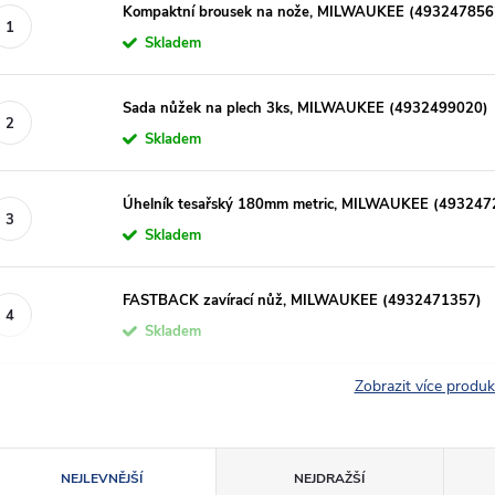
Kompaktní brousek na nože, MILWAUKEE (493247856
Skladem
Sada nůžek na plech 3ks, MILWAUKEE (4932499020)
Skladem
Úhelník tesařský 180mm metric, MILWAUKEE (493247
Skladem
FASTBACK zavírací nůž, MILWAUKEE (4932471357)
Skladem
Zobrazit více produ
Ř
NEJLEVNĚJŠÍ
NEJDRAŽŠÍ