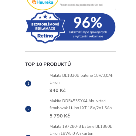
r
TOP 10 PRODUKTŮ
Makita BL1830B baterie 18V/3,0Ah
Li-ion
i
940 Kč
Makita DDF453SYX4 Aku vrtací
šroubovák Li-ion LXT 18V/2x1,5Ah
5 790 Kč
Makita 197280-8 baterie BL1850B
Li-ion 18V/5,0 Ah karton