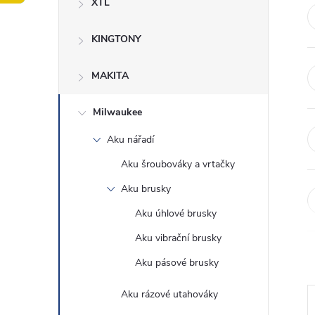
XTL
t
KINGTONY
r
a
MAKITA
n
Milwaukee
Aku nářadí
n
Aku šroubováky a vrtačky
í
Aku brusky
Aku úhlové brusky
p
Aku vibrační brusky
a
Aku pásové brusky
n
Aku rázové utahováky