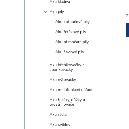
Aku kladiva
e
Aku pily
7
l
Aku kotoučové pily
Aku řetězové pily
Aku přímočaré pily
Aku šavlové pily
í
Aku hřebíkovačky a
sponkovačky
Aku nýtovačky
i
Aku multifunkční nářadí
Aku řezáky, nůžky a
prostřihovače
Aku rádia
Aku svítilny