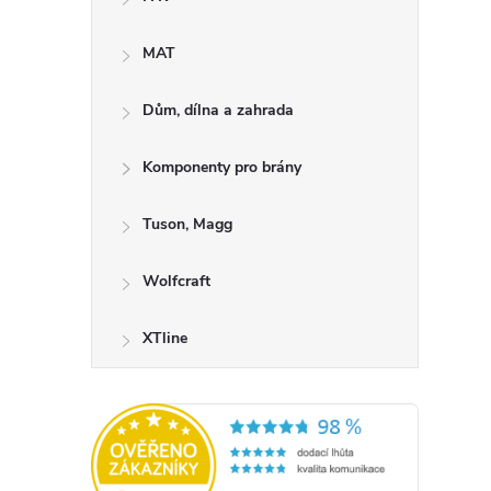
MAT
Dům, dílna a zahrada
Komponenty pro brány
l
Tuson, Magg
Wolfcraft
XTline
í