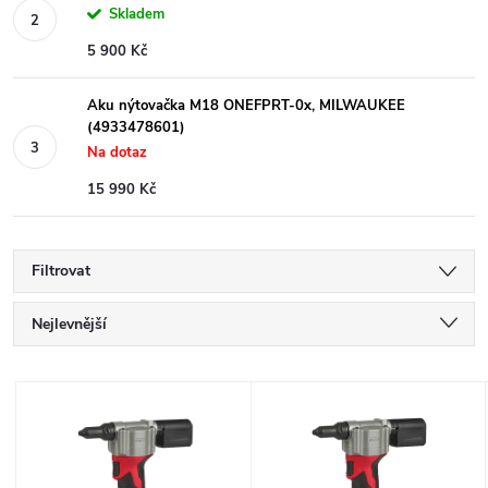
Skladem
5 900 Kč
Aku nýtovačka M18 ONEFPRT-0x, MILWAUKEE
(4933478601)
Na dotaz
15 990 Kč
Filtrovat
Ř
Nejlevnější
a
Nejdražší
V
Nejprodávanější
z
ý
Abecedně