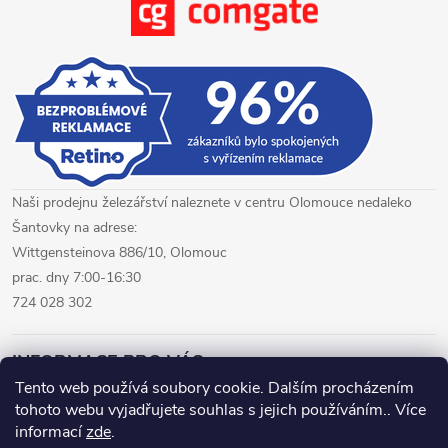
ý
p
i
s
u
Naši prodejnu železářství naleznete v centru Olomouce nedaleko
Šantovky na adrese:
Wittgensteinova 886/10, Olomouc
prac. dny 7:00-16:30
724 028 302
INFORMACE PRO VÁS
Tento web používá soubory cookie. Dalším procházením
tohoto webu vyjadřujete souhlas s jejich používáním.. Více
železářství Olomouc
CNC pálení plechů Olomouc
informací
zde
.