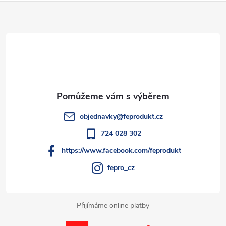
Z
á
d
á
a
p
c
a
í
t
p
objednavky
@
feprodukt.cz
r
í
724 028 302
v
https://www.facebook.com/feprodukt
k
fepro_cz
y
Přijímáme online platby
v