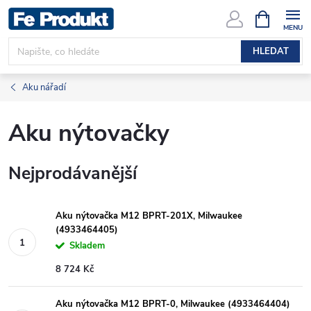
Přejít
NÁKUPNÍ
KOŠÍK
na
obsah
HLEDAT
Aku nářadí
Aku nýtovačky
Nejprodávanější
Aku nýtovačka M12 BPRT-201X, Milwaukee
(4933464405)
Skladem
8 724 Kč
Aku nýtovačka M12 BPRT-0, Milwaukee (4933464404)