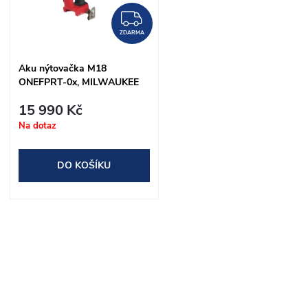
t
t
ZDARMA
ů
ZDARMA
ů
Aku nýtovačka M18
ONEFPRT-0x, MILWAUKEE
(4933478601)
15 990 Kč
Na dotaz
DO KOŠÍKU
O
v
l