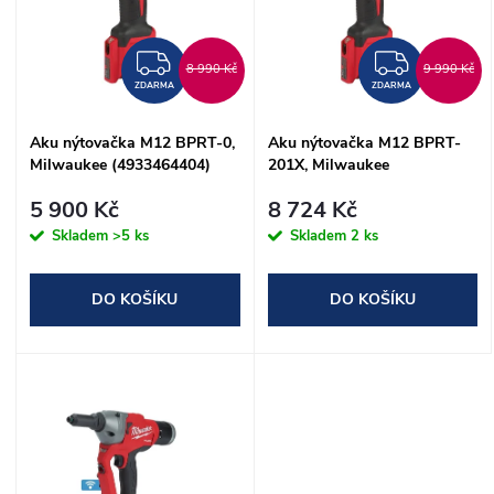
e
p
n
ZDARMA
ZDAR
i
8 990 Kč
9 990 Kč
ZDARMA
ZDARMA
í
s
Aku nýtovačka M12 BPRT-0,
Aku nýtovačka M12 BPRT-
p
Milwaukee (4933464404)
201X, Milwaukee
p
(4933464405)
r
5 900 Kč
8 724 Kč
r
Skladem
>5 ks
Skladem
2 ks
o
o
DO KOŠÍKU
DO KOŠÍKU
d
d
u
u
k
k