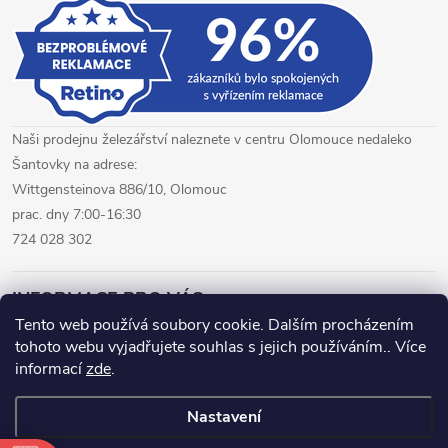
Naši prodejnu železářství naleznete v centru Olomouce nedaleko
Šantovky na adrese:
Wittgensteinova 886/10, Olomouc
prac. dny 7:00-16:30
724 028 302
INFORMACE PRO VÁS
Tento web používá soubory cookie. Dalším procházením
tohoto webu vyjadřujete souhlas s jejich používáním.. Více
železářství Olomouc
CNC pálení plechů Olomouc
informací
zde
.
hutní materiál Olomouc
Nastavení