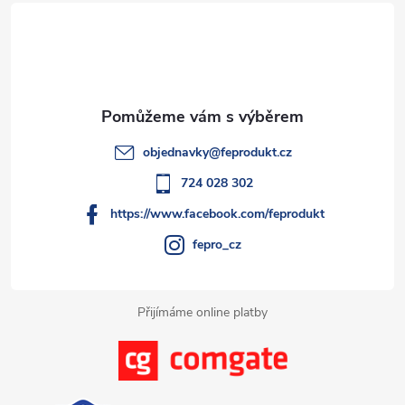
á
p
a
t
objednavky
@
feprodukt.cz
í
724 028 302
https://www.facebook.com/feprodukt
fepro_cz
Přijímáme online platby