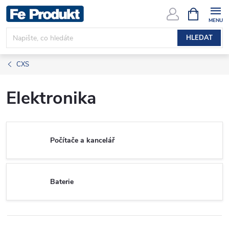
Přejít
NÁKUPNÍ
KOŠÍK
na
obsah
HLEDAT
CXS
Elektronika
Počítače a kancelář
Baterie