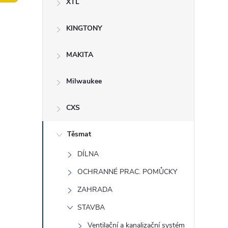
XTL
t
KINGTONY
r
a
MAKITA
n
Milwaukee
n
CXS
í
Těsmat
DÍLNA
p
OCHRANNÉ PRAC. POMŮCKY
a
ZAHRADA
n
STAVBA
Ventilační a kanalizační systém