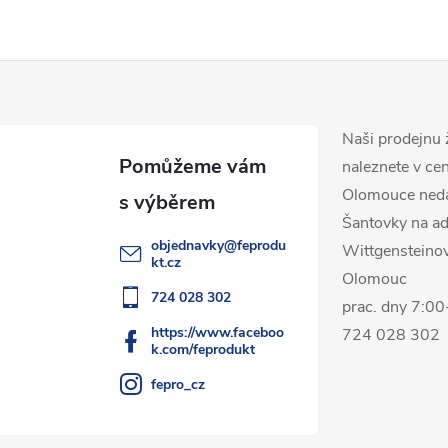
Naši prodejnu 
naleznete v ce
Olomouce ned
Šantovky na ad
objednavky
@
feprodu
Wittgensteino
kt.cz
Olomouc
724 028 302
prac. dny 7:0
https://www.faceboo
724 028 302
k.com/feprodukt
fepro_cz