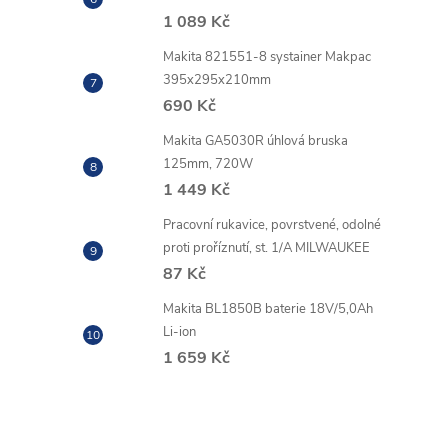
1 089 Kč
Makita 821551-8 systainer Makpac
395x295x210mm
690 Kč
Makita GA5030R úhlová bruska
125mm, 720W
1 449 Kč
Pracovní rukavice, povrstvené, odolné
proti proříznutí, st. 1/A MILWAUKEE
87 Kč
Makita BL1850B baterie 18V/5,0Ah
Li-ion
1 659 Kč