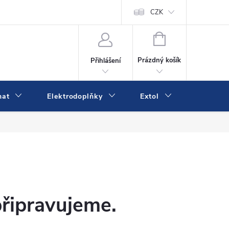
va a platba
Online platby Comgate
Kontakty
CZK
Kamenná prodejn
NÁKUPNÍ
KOŠÍK
Prázdný košík
Přihlášení
mat
Elektrodoplňky
Extol
IVK
připravujeme.