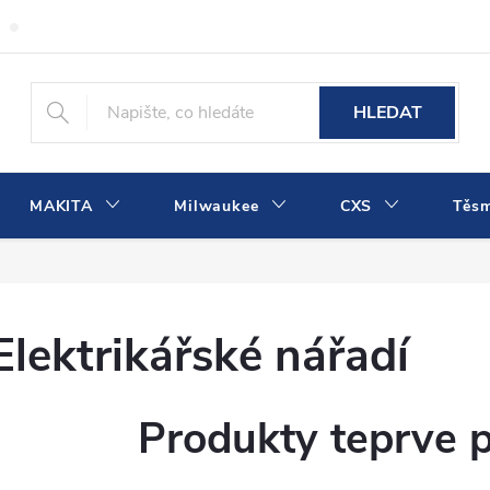
Obchodní podmínky
Podmínky ochrany osobních údajů
Dopra
HLEDAT
MAKITA
Milwaukee
CXS
Těs
Elektrikářské nářadí
Produkty teprve 