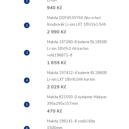
Li-ion
940 Kč
Makita DDF453SYX4 Aku vrtací
šroubovák Li-ion LXT 18V/2x1,5Ah
2 990 Kč
Makita 197280-8 baterie BL1850B
Li-ion 18V/5,0 Ah karton
=old196672-8
1 659 Kč
Makita 197422-4 baterie BL1860B
Li-ion LXT 18V/6,0Ah karton
2 029 Kč
Makita 821550-0 systainer Makpac
395x295x157mm
470 Kč
Makita 199141-8 vodící lišta
1500mm