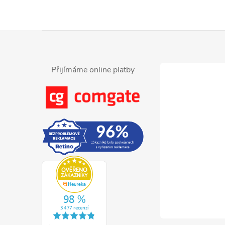
Z
á
Přijímáme online platby
p
a
t
í