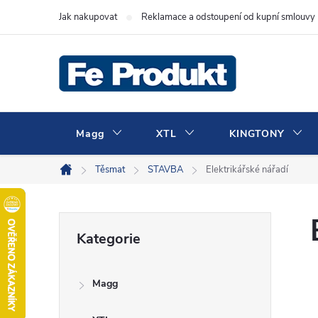
Přejít
Jak nakupovat
Reklamace a odstoupení od kupní smlouvy
na
obsah
Magg
XTL
KINGTONY
Těsmat
STAVBA
Elektrikářské nářadí
Domů
P
Přeskočit
Kategorie
kategorie
o
Magg
s