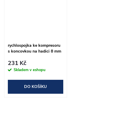
rychlospojka ke kompresoru
s koncovkou na hadici 8 mm
NEO tools
231 Kč
Skladem v eshopu
DO KOŠÍKU
O
v