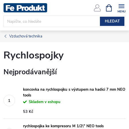
Přejít
NÁKUPNÍ
KOŠÍK
na
obsah
HLEDAT
Vzduchová technika
Rychlospojky
Nejprodávanější
koncovka na rychlospojku s výstupem na hadici 7 mm NEO
tools
Skladem v eshopu
53 Kč
rychlospojka ke kompresoru M 1/2\" NEO tools