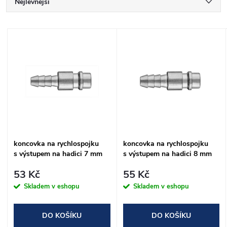
Ř
Nejlevnější
a
Nejdražší
V
Nejprodávanější
z
ý
Abecedně
e
p
n
i
í
s
koncovka na rychlospojku
koncovka na rychlospojku
p
s výstupem na hadici 7 mm
s výstupem na hadici 8 mm
p
NEO tools
NEO tools
r
53 Kč
55 Kč
r
Skladem v eshopu
Skladem v eshopu
o
o
DO KOŠÍKU
DO KOŠÍKU