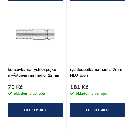
d
d
u
u
k
k
t
t
ů
ů
koncovka na rychlospojku
rychlospojka na hadici 7mm
s výstupem na hadici 12 mm
NEO tools
NEO tools
70 Kč
181 Kč
Skladem v eshopu
Skladem v eshopu
DO KOŠÍKU
DO KOŠÍKU