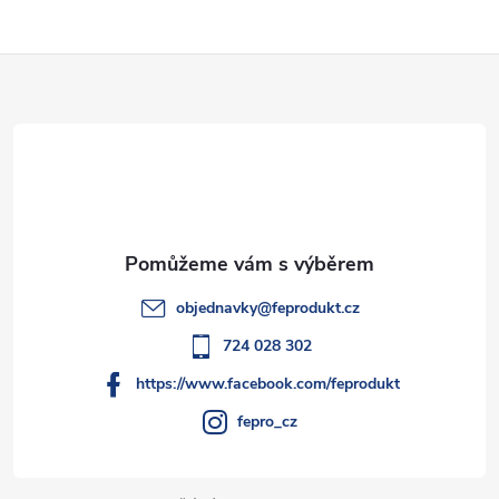
l
Z
á
d
á
a
p
c
a
í
t
p
objednavky
@
feprodukt.cz
r
í
724 028 302
v
https://www.facebook.com/feprodukt
k
fepro_cz
y