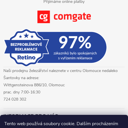
Přijímáme online platby
v
ý
p
i
s
u
Naši prodejnu železářství naleznete v centru Olomouce nedaleko
Šantovky na adrese:
Wittgensteinova 886/10, Olomouc
prac. dny 7:00-16:30
724 028 302
INFORMACE PRO VÁS
Tento web používá soubory cookie. Dalším procházením