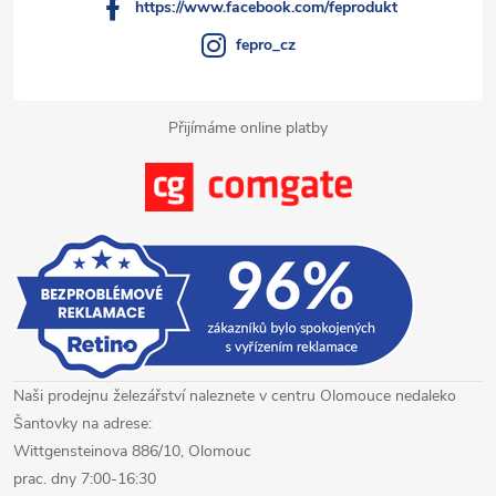
https://www.facebook.com/feprodukt
ý
fepro_cz
p
i
Přijímáme online platby
s
u
Naši prodejnu železářství naleznete v centru Olomouce nedaleko
Šantovky na adrese:
Wittgensteinova 886/10, Olomouc
prac. dny 7:00-16:30