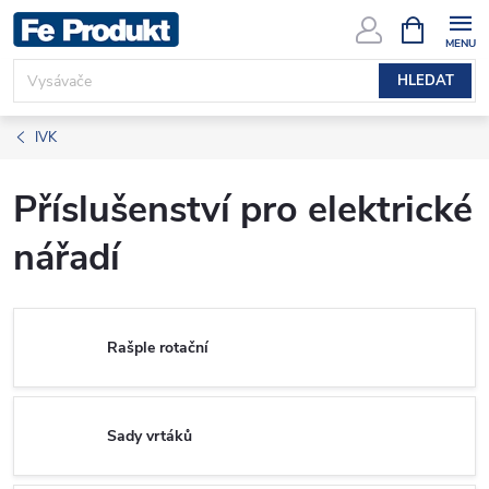
Přejít
NÁKUPNÍ
KOŠÍK
na
obsah
HLEDAT
IVK
Příslušenství pro elektrické
nářadí
Rašple rotační
Sady vrtáků