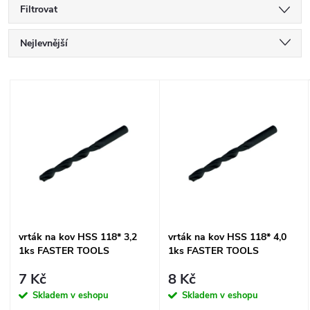
Filtrovat
Ř
Nejlevnější
a
Nejdražší
V
Nejprodávanější
z
ý
Abecedně
e
p
n
i
í
s
vrták na kov HSS 118* 3,2
vrták na kov HSS 118* 4,0
p
1ks FASTER TOOLS
1ks FASTER TOOLS
p
r
7 Kč
8 Kč
r
Skladem v eshopu
Skladem v eshopu