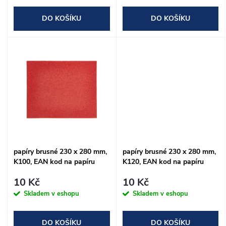
o
o
DO KOŠÍKU
DO KOŠÍKU
d
d
u
u
k
k
t
t
ů
ů
papíry brusné 230 x 280 mm,
papíry brusné 230 x 280 mm,
K100, EAN kod na papíru
K120, EAN kod na papíru
10 Kč
10 Kč
Skladem v eshopu
Skladem v eshopu
DO KOŠÍKU
DO KOŠÍKU