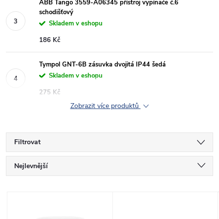
ABB Tango 3559-A06345 přístroj vypínače č.6
schodišťový
Skladem v eshopu
186 Kč
Tympol GNT-6B zásuvka dvojitá IP44 šedá
Skladem v eshopu
275 Kč
Zobrazit více produktů
Filtrovat
Ř
Nejlevnější
a
Nejdražší
V
Nejprodávanější
z