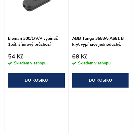
k
t
t
ů
ů
Eleman 300/1/V/P vypínač
ABB Tango 3558A-A651 B
1pól, šňůrový průchozí
kryt vypínače jednoduchý,
ČERNÝ
bílá
54 Kč
68 Kč
Skladem v eshopu
Skladem v eshopu
DO KOŠÍKU
DO KOŠÍKU