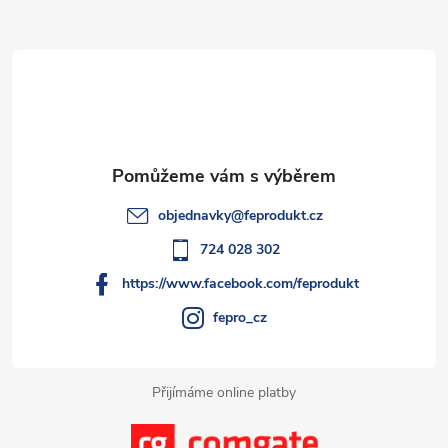
Z
o
í
v
á
á
p
n
p
r
í
v
a
k
t
objednavky
@
feprodukt.cz
y
í
724 028 302
v
https://www.facebook.com/feprodukt
ý
fepro_cz
p
i
Přijímáme online platby
s