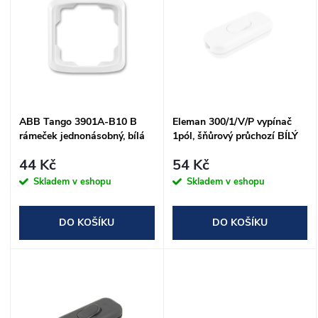
ý
Abecedně
e
p
n
i
í
s
ABB Tango 3901A-B10 B
Eleman 300/1/V/P vypínač
p
rámeček jednonásobný, bílá
1pól, šňůrový průchozí BÍLÝ
p
r
44 Kč
54 Kč
r
Skladem v eshopu
Skladem v eshopu
o
o
DO KOŠÍKU
DO KOŠÍKU
d
d
u
u
k