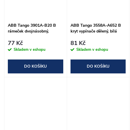
ABB Tango 3901A-B20 B
ABB Tango 3558A-A652 B
rámeček dvojnásobný,
kryt vypínače dělený, bílá
vodorovný, bílá
77 Kč
81 Kč
Skladem v eshopu
Skladem v eshopu
DO KOŠÍKU
DO KOŠÍKU