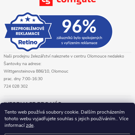
u
Naši prodejnu železářství naleznete v centru Olomouce nedaleko
Šantovky na adrese:
Wittgensteinova 886/10, Olomouc
prac. dny 7:00-16:30
724 028 302
INFORMACE PRO VÁS
Tento web používá soubory cookie. Dalším procházením
tohoto webu vyjadřujete souhlas s jejich používáním.. Více
železářství Olomouc
CNC pálení plechů Olomouc
informací
zde
.
hutní materiál Olomouc