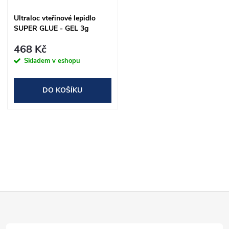
Ultraloc vteřinové lepidlo
SUPER GLUE - GEL 3g
468 Kč
Skladem v eshopu
DO KOŠÍKU
O
v
l
Z
á
d
á