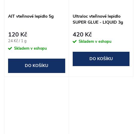
AIT vteřinové lepidlo 5g
Ultraloc vteřinové lepidlo
SUPER GLUE - LIQUID 3g
120 Kč
420 Kč
Měrná
24 Kč / 1 g
Skladem v eshopu
cena:
Skladem v eshopu
DO KOŠÍKU
DO KOŠÍKU