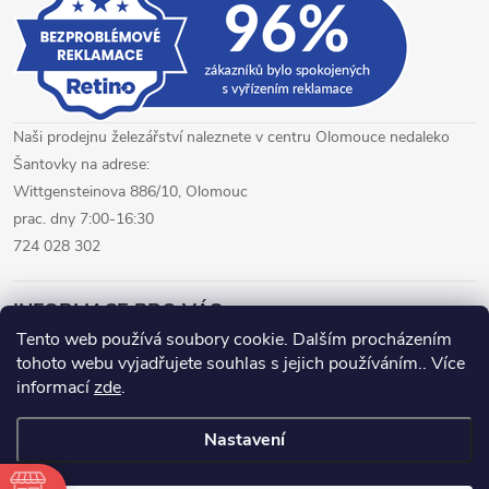
i
s
u
Naši prodejnu železářství naleznete v centru Olomouce nedaleko
Šantovky na adrese:
Wittgensteinova 886/10, Olomouc
prac. dny 7:00-16:30
724 028 302
INFORMACE PRO VÁS
Tento web používá soubory cookie. Dalším procházením
tohoto webu vyjadřujete souhlas s jejich používáním.. Více
železářství Olomouc
CNC pálení plechů Olomouc
informací
zde
.
hutní materiál Olomouc
Nastavení
Copyright 2026
www.fepro.cz
. Všechna práva vyhrazena.