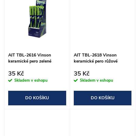
u
k
k
t
t
ů
ů
AIT TBL-2616 Vinson
AIT TBL-2618 Vinson
keramické pero zelené
keramické pero růžové
35 Kč
35 Kč
Skladem v eshopu
Skladem v eshopu
DO KOŠÍKU
DO KOŠÍKU