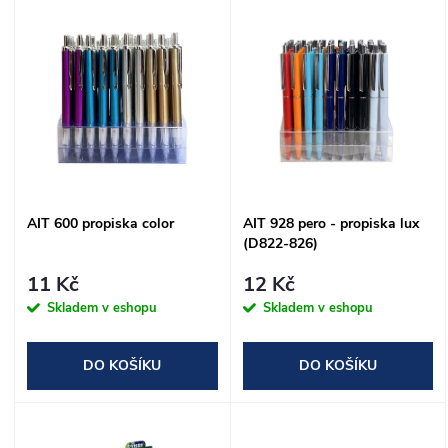
V
Nejprodávanější
z
ý
Abecedně
e
p
n
i
í
s
AIT 600 propiska color
AIT 928 pero - propiska lux
p
(D822-826)
p
r
11 Kč
12 Kč
r
Skladem v eshopu
Skladem v eshopu
o
o
DO KOŠÍKU
DO KOŠÍKU
d
d
u