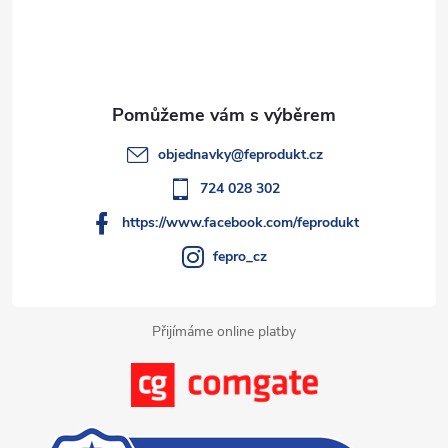
a
p
c
a
í
t
p
objednavky
@
feprodukt.cz
r
í
724 028 302
v
https://www.facebook.com/feprodukt
k
fepro_cz
y
Přijímáme online platby
v
ý
p