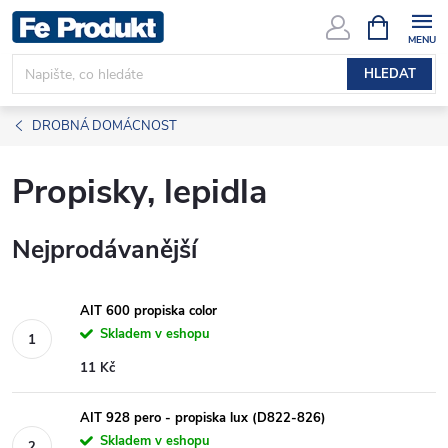
Přejít
NÁKUPNÍ
KOŠÍK
na
obsah
HLEDAT
DROBNÁ DOMÁCNOST
Propisky, lepidla
Nejprodávanější
AIT 600 propiska color
Skladem v eshopu
11 Kč
AIT 928 pero - propiska lux (D822-826)
Skladem v eshopu