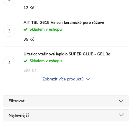
12 Kč
AIT TBL-2618 Vinson keramické pero růžové
Skladem v eshopu
35 Kč
Ultraloc vteřinové lepidlo SUPER GLUE - GEL 3g
Skladem v eshopu
468 Kč
Zobrazit více produktů
Filtrovat
Ř
Nejlevnější
a
Nejdražší