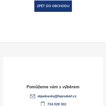
ZPĚT DO OBCHODU
Z
á
p
a
t
objednavky
@
feprodukt.cz
724 028 302