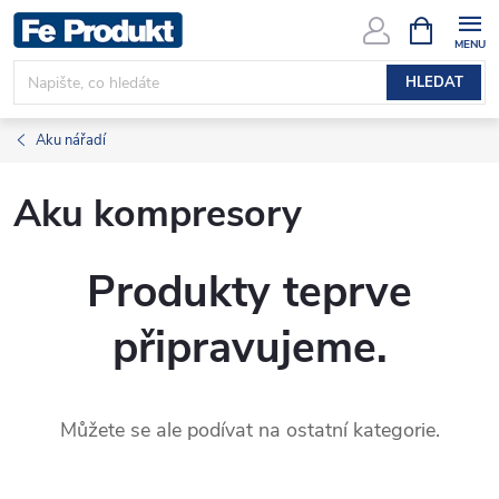
Přejít
NÁKUPNÍ
KOŠÍK
na
obsah
HLEDAT
Aku nářadí
Aku kompresory
Produkty teprve
připravujeme.
Můžete se ale podívat na ostatní kategorie.