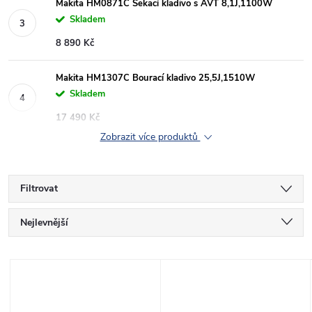
Makita HM0871C Sekací kladivo s AVT 8,1J,1100W
Skladem
8 890 Kč
Makita HM1307C Bourací kladivo 25,5J,1510W
Skladem
17 490 Kč
Zobrazit více produktů
Filtrovat
Ř
Nejlevnější
a
Nejdražší
V
Nejprodávanější
z
ý
Abecedně