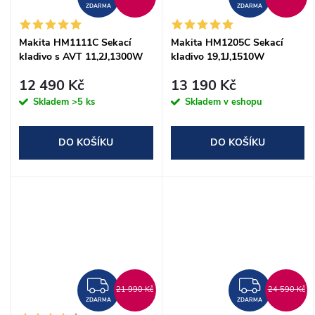
ZDARMA
ZDARMA
Makita HM1111C Sekací
Makita HM1205C Sekací
kladivo s AVT 11,2J,1300W
kladivo 19,1J,1510W
12 490 Kč
13 190 Kč
Skladem
>5 ks
Skladem v eshopu
DO KOŠÍKU
DO KOŠÍKU
ZDARMA
ZDAR
21 990 Kč
24 590 Kč
ZDARMA
ZDARMA