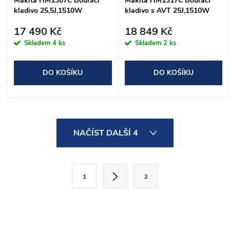
Makita HM1307C Bourací
Makita HM1317C Bourací
kladivo 25,5J,1510W
kladivo s AVT 25J,1510W
17 490 Kč
18 849 Kč
Skladem
4 ks
Skladem
2 ks
DO KOŠÍKU
DO KOŠÍKU
O
NAČÍST DALŠÍ 4
v
l
S
1
2
t
á
r
d
á
n