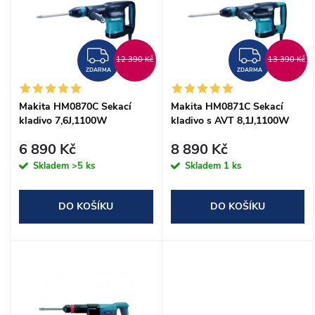
e
p
n
ZDARMA
ZDAR
i
12 390 Kč
13 390 Kč
ZDARMA
ZDARMA
í
s
Makita HM0870C Sekací
Makita HM0871C Sekací
p
kladivo 7,6J,1100W
kladivo s AVT 8,1J,1100W
p
r
6 890 Kč
8 890 Kč
r
Skladem
>5 ks
Skladem
1 ks
o
o
DO KOŠÍKU
DO KOŠÍKU
d
d
u
u
k
k