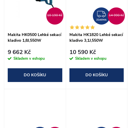
t
t
ZDAR
10 190 Kč
14 990 Kč
ů
ZDARMA
ů
Makita HK0500 Lehké sekací
Makita HK1820 Lehké sekací
kladivo 1,8J,550W
kladivo 3,1J,550W
9 662 Kč
10 590 Kč
Skladem v eshopu
Skladem v eshopu
DO KOŠÍKU
DO KOŠÍKU