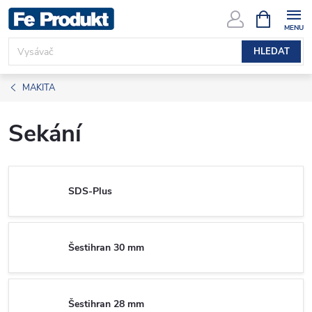
Přejít
NÁKUPNÍ
KOŠÍK
na
obsah
HLEDAT
MAKITA
Sekání
SDS-Plus
Šestihran 30 mm
Šestihran 28 mm