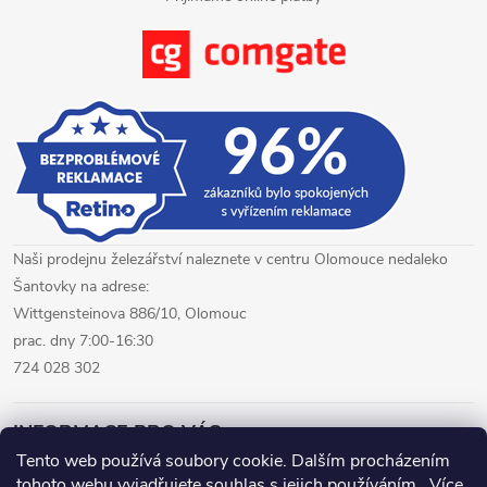
s
u
Naši prodejnu železářství naleznete v centru Olomouce nedaleko
Šantovky na adrese:
Wittgensteinova 886/10, Olomouc
prac. dny 7:00-16:30
724 028 302
INFORMACE PRO VÁS
Tento web používá soubory cookie. Dalším procházením
tohoto webu vyjadřujete souhlas s jejich používáním.. Více