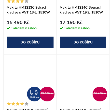
Makita HM1213C Sekací
Makita HM1214C Bourací
kladivo s AVT 18,6J,1510W
kladivo s AVT 19,9J,1510W
15 490 Kč
17 190 Kč
Skladem v eshopu
Skladem v eshopu
DO KOŠÍKU
DO KOŠÍKU
ZDARMA
25 690 Kč
30 490 Kč
ZDARMA