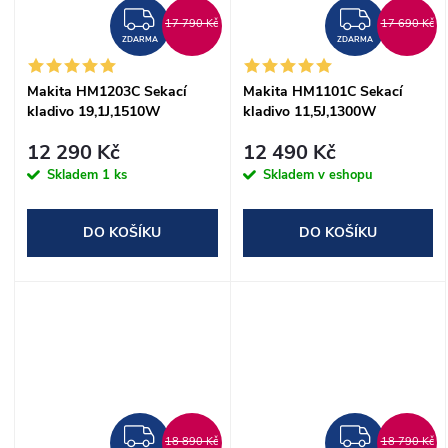
ZDARMA
ZDAR
17 790 Kč
17 690 Kč
ZDARMA
ZDARMA
Makita HM1203C Sekací
Makita HM1101C Sekací
kladivo 19,1J,1510W
kladivo 11,5J,1300W
12 290 Kč
12 490 Kč
Skladem
1 ks
Skladem v eshopu
DO KOŠÍKU
DO KOŠÍKU
ZDARMA
ZDAR
18 890 Kč
18 790 Kč