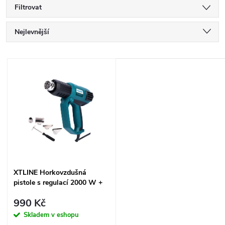
Filtrovat
Ř
Nejlevnější
a
Nejdražší
V
Nejprodávanější
z
ý
Abecedně
e
p
n
i
í
s
XTLINE Horkovzdušná
p
pistole s regulací 2000 W +
p
příslušenství 5 dílů
r
990 Kč
r
Skladem v eshopu