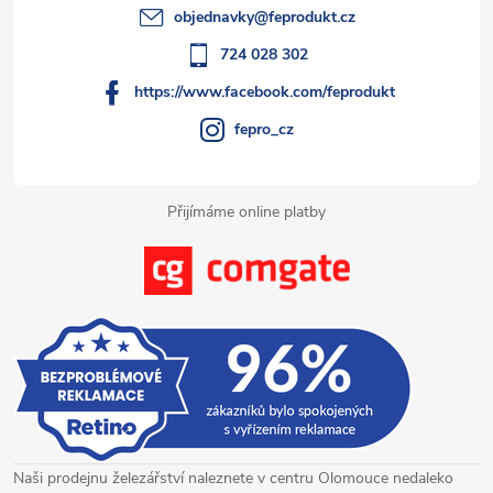
t
p
objednavky
@
feprodukt.cz
r
í
724 028 302
v
https://www.facebook.com/feprodukt
k
fepro_cz
y
Přijímáme online platby
v
ý
p
i
s
u
Naši prodejnu železářství naleznete v centru Olomouce nedaleko