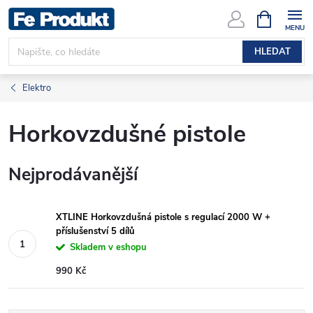
Přejít
NÁKUPNÍ
KOŠÍK
na
obsah
HLEDAT
Elektro
Horkovzdušné pistole
Nejprodávanější
XTLINE Horkovzdušná pistole s regulací 2000 W +
příslušenství 5 dílů
Skladem v eshopu
990 Kč