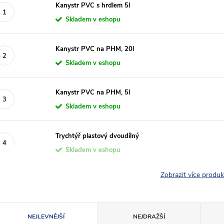
Kanystr PVC s hrdlem 5l
Skladem v eshopu
Kanystr PVC na PHM, 20l
Skladem v eshopu
Kanystr PVC na PHM, 5l
Skladem v eshopu
Trychtýř plastový dvoudílný
Skladem v eshopu
Zobrazit více produ
Ř
NEJLEVNĚJŠÍ
NEJDRAŽŠÍ