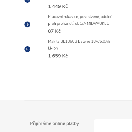
1 449 Kč
Pracovní rukavice, povrstvené, odolné
proti proříznutí, st. 1/A MILWAUKEE
87 Kč
Makita BL1850B baterie 18V/5,0Ah
Li-ion
1 659 Kč
Z
á
Přijímáme online platby