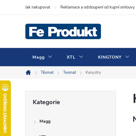
Přejít
Jak nakupovat
Reklamace a odstoupení od kupní smlouvy
na
obsah
Magg
XTL
KINGTONY
Těsmat
Tesmat
Kanystry
Domů
P
Přeskočit
Kategorie
kategorie
o
Magg
s