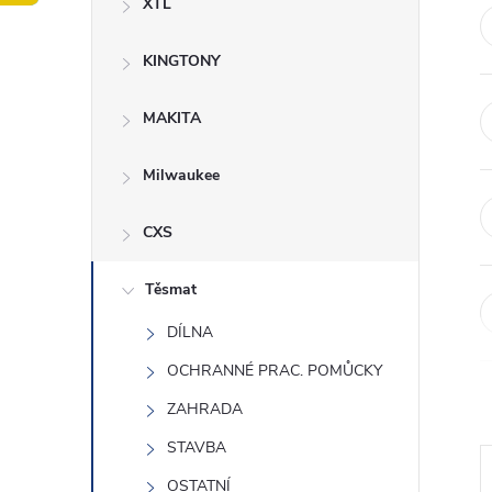
XTL
t
KINGTONY
r
a
MAKITA
n
Milwaukee
n
CXS
í
Těsmat
DÍLNA
p
OCHRANNÉ PRAC. POMŮCKY
a
ZAHRADA
n
STAVBA
OSTATNÍ