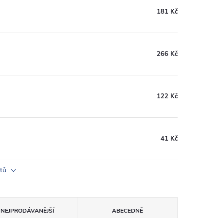
181 Kč
266 Kč
122 Kč
41 Kč
ktů
NEJPRODÁVANĚJŠÍ
ABECEDNĚ