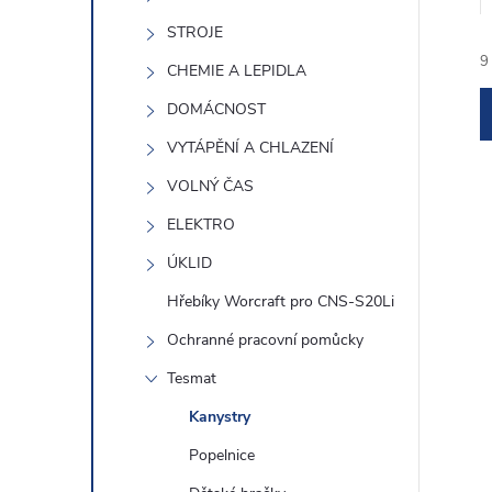
e
STROJE
9
l
CHEMIE A LEPIDLA
DOMÁCNOST
VYTÁPĚNÍ A CHLAZENÍ
VOLNÝ ČAS
ELEKTRO
í
ÚKLID
Hřebíky Worcraft pro CNS-S20Li
i
Ochranné pracovní pomůcky
Tesmat
Kanystry
Popelnice