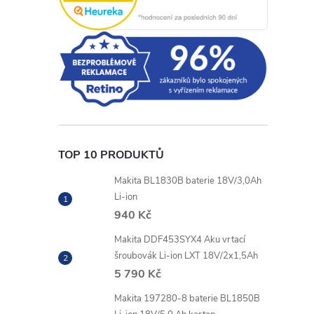
l
TOP 10 PRODUKTŮ
Makita BL1830B baterie 18V/3,0Ah
Li-ion
940 Kč
Makita DDF453SYX4 Aku vrtací
í
šroubovák Li-ion LXT 18V/2x1,5Ah
5 790 Kč
Makita 197280-8 baterie BL1850B