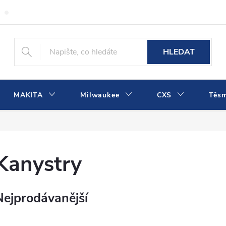
Obchodní podmínky
Podmínky ochrany osobních údajů
Dopra
HLEDAT
MAKITA
Milwaukee
CXS
Těs
Kanystry
Nejprodávanější