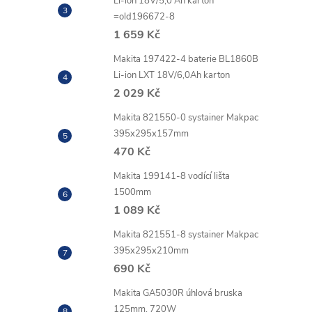
r
Li-ion 18V/5,0 Ah karton
=old196672-8
1 659 Kč
Makita 197422-4 baterie BL1860B
Li-ion LXT 18V/6,0Ah karton
2 029 Kč
Makita 821550-0 systainer Makpac
395x295x157mm
470 Kč
Makita 199141-8 vodící lišta
i
1500mm
1 089 Kč
Makita 821551-8 systainer Makpac
395x295x210mm
690 Kč
Makita GA5030R úhlová bruska
125mm, 720W