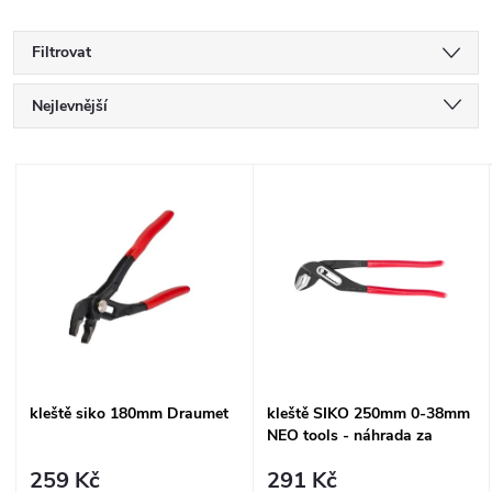
Filtrovat
Ř
Nejlevnější
a
Nejdražší
V
Nejprodávanější
z
ý
Abecedně
e
p
n
i
í
s
kleště siko 180mm Draumet
kleště SIKO 250mm 0-38mm
p
NEO tools - náhrada za
p
34D512
259 Kč
291 Kč