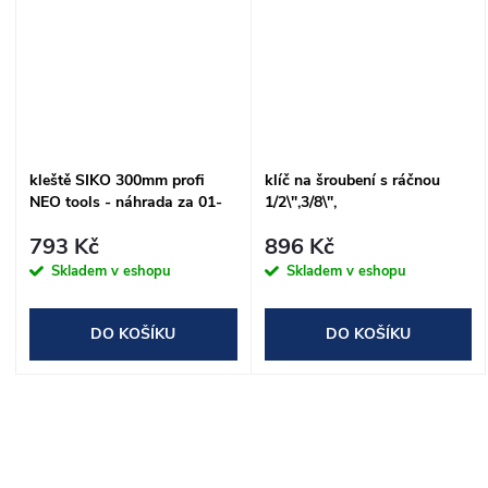
kleště SIKO 300mm profi
klíč na šroubení s ráčnou
NEO tools - náhrada za 01-
1/2\",3/8\",
206
12mm,16.8mm,22mm NEO
793 Kč
896 Kč
tools
Skladem v eshopu
Skladem v eshopu
DO KOŠÍKU
DO KOŠÍKU
O
v