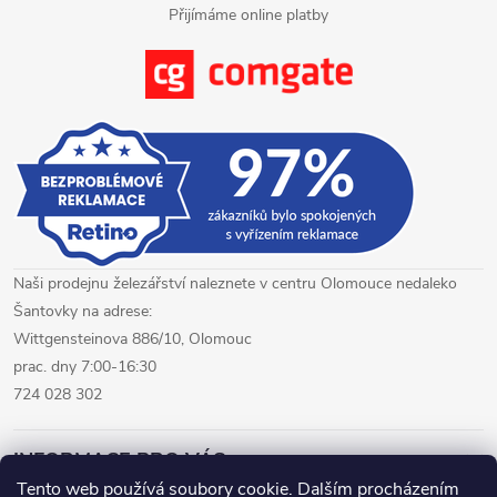
Přijímáme online platby
v
ý
p
i
s
u
Naši prodejnu železářství naleznete v centru Olomouce nedaleko
Šantovky na adrese:
Wittgensteinova 886/10, Olomouc
prac. dny 7:00-16:30
724 028 302
INFORMACE PRO VÁS
Tento web používá soubory cookie. Dalším procházením