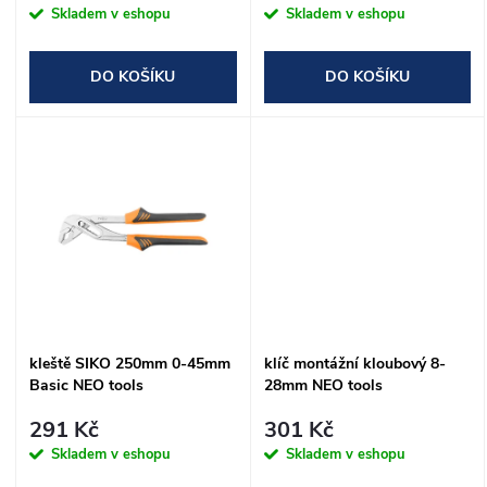
r
r
Skladem v eshopu
Skladem v eshopu
o
o
DO KOŠÍKU
DO KOŠÍKU
d
d
u
u
k
k
t
t
ů
ů
kleště SIKO 250mm 0-45mm
klíč montážní kloubový 8-
Basic NEO tools
28mm NEO tools
291 Kč
301 Kč
Skladem v eshopu
Skladem v eshopu