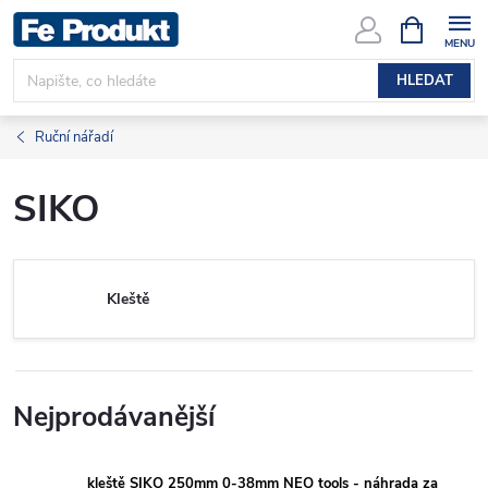
Přejít
NÁKUPNÍ
KOŠÍK
na
obsah
HLEDAT
Ruční nářadí
SIKO
Kleště
Nejprodávanější
kleště SIKO 250mm 0-38mm NEO tools - náhrada za