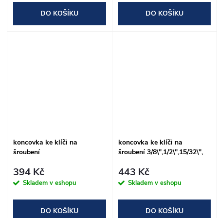
DO KOŠÍKU
DO KOŠÍKU
koncovka ke klíči na
koncovka ke klíči na
šroubení
šroubení 3/8\",1/2\",15/32\",
3/8\",1/2\",16.8mm,12mm
přechodka NEO tools
394 Kč
443 Kč
NEO tools
Skladem v eshopu
Skladem v eshopu
DO KOŠÍKU
DO KOŠÍKU