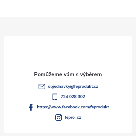
l
Z
á
d
á
a
p
c
a
í
t
p
objednavky
@
feprodukt.cz
r
í
724 028 302
v
https://www.facebook.com/feprodukt
k
fepro_cz
y