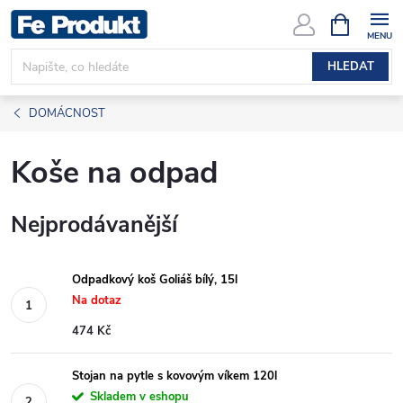
Přejít
NÁKUPNÍ
KOŠÍK
na
obsah
HLEDAT
DOMÁCNOST
Koše na odpad
Nejprodávanější
Odpadkový koš Goliáš bílý, 15l
Na dotaz
474 Kč
Stojan na pytle s kovovým víkem 120l
Skladem v eshopu