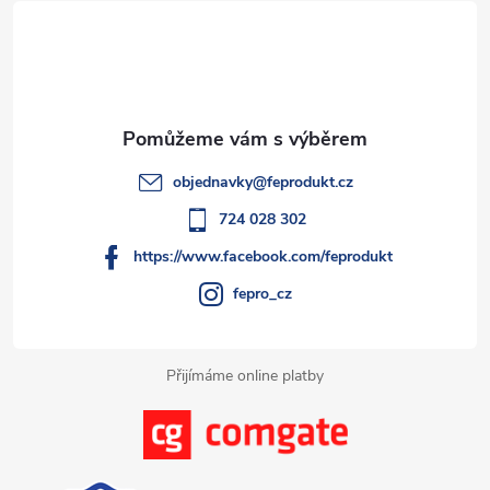
á
a
p
c
a
í
t
p
objednavky
@
feprodukt.cz
r
í
724 028 302
v
https://www.facebook.com/feprodukt
k
fepro_cz
y
Přijímáme online platby
v
ý
p