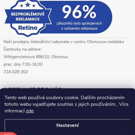
i
s
u
Naši prodejnu železářství naleznete v centru Olomouce nedaleko
Šantovky na adrese:
Wittgensteinova 886/10, Olomouc
prac. dny 7:00-16:30
724 028 302
INFORMACE PRO VÁS
Tento web používá soubory cookie. Dalším procházením
tohoto webu vyjadřujete souhlas s jejich používáním.. Více
železářství Olomouc
CNC pálení plechů Olomouc
informací
zde
.
hutní materiál Olomouc
Nastavení