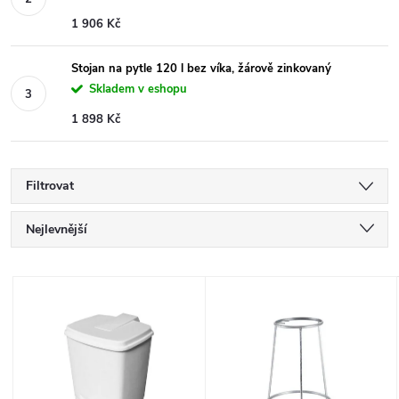
1 906 Kč
Stojan na pytle 120 l bez víka, žárově zinkovaný
Skladem v eshopu
1 898 Kč
Filtrovat
Ř
Nejlevnější
a
Nejdražší
V
Nejprodávanější
z
ý
Abecedně
e
p