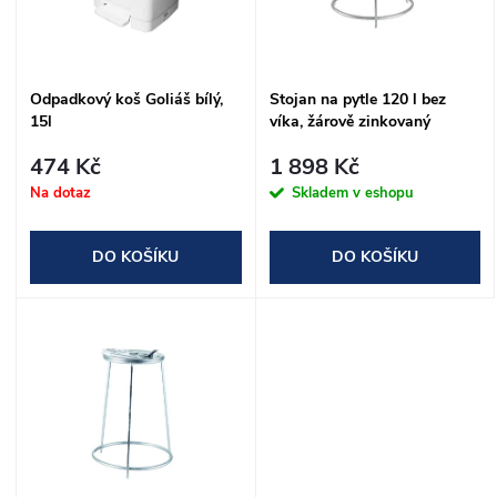
n
i
í
s
Odpadkový koš Goliáš bílý,
Stojan na pytle 120 l bez
p
15l
víka, žárově zinkovaný
p
r
474 Kč
1 898 Kč
r
Na dotaz
Skladem v eshopu
o
o
DO KOŠÍKU
DO KOŠÍKU
d
d
u
u
k
k
t
t