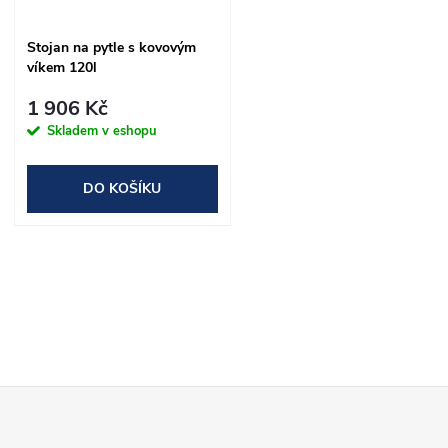
ů
ů
Stojan na pytle s kovovým
víkem 120l
1 906 Kč
Skladem v eshopu
DO KOŠÍKU
O
v
l
Z
á
d